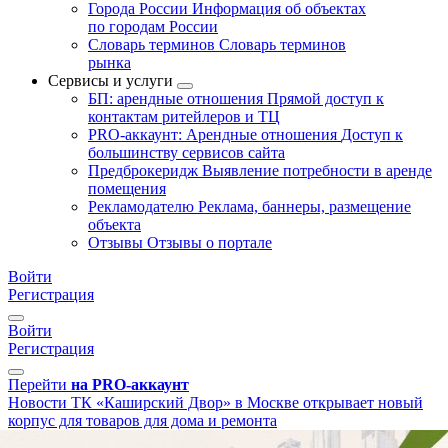
Города России
Информация об объектах
по городам России
Словарь терминов
Словарь терминов
рынка
Сервисы и услуги
БП: арендные отношения
Прямой доступ к
контактам ритейлеров и ТЦ
PRO-аккаунт: Арендные отношения
Доступ к
большинству сервисов сайта
Предброкеридж
Выявление потребности в аренде
помещения
Рекламодателю
Реклама, баннеры, размещение
объекта
Отзывы
Отзывы о портале
Войти
Регистрация
Войти
Регистрация
Перейти
на PRO-аккаунт
Новости
ТК «Каширский Двор» в Москве открывает новый
корпус для товаров для дома и ремонта