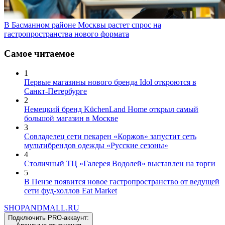
В Басманном районе Москвы растет спрос на
гастропространства нового формата
Самое читаемое
1
Первые магазины нового бренда Idol откроются в
Санкт-Петербурге
2
Немецкий бренд KüchenLand Home открыл самый
большой магазин в Москве
3
Совладелец сети пекарен «Коржов» запустит сеть
мультибрендов одежды «Русские сезоны»
4
Столичный ТЦ «Галерея Водолей» выставлен на торги
5
В Пензе появится новое гастропространство от ведущей
сети фуд-холлов Eat Market
SHOP
AND
MALL.RU
Подключить PRO-аккаунт: