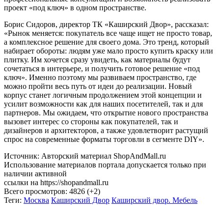
профессиональные консультации и возможность реализовать
проект «под ключ» в одном пространстве.
Борис Сидоров, директор ТК «Каширский Двор», рассказал:
«Рынок меняется: покупатель все чаще ищет не просто товар,
а комплексное решение для своего дома. Это тренд, который
набирает обороты: людям уже мало просто купить краску или
плитку. Им хочется сразу увидеть, как материалы будут
сочетаться в интерьере, и получить готовое решение «под
ключ». Именно поэтому мы развиваем пространство, где
можно пройти весь путь от идеи до реализации. Новый
корпус станет логичным продолжением этой концепции и
усилит возможности как для наших посетителей, так и для
партнеров. Мы ожидаем, что открытие нового пространства
вызовет интерес со стороны как покупателей, так и
дизайнеров и архитекторов, а также удовлетворит растущий
спрос на современные форматы торговли в сегменте DIY».
Источник: Авторский материал ShopAndMall.ru
Использование материалов портала допускается только при
наличии активной
ссылки на https://shopandmall.ru
Всего просмотров:
4826 (+2)
Теги:
Москва
Каширский Двор
Каширский двор. Мебель