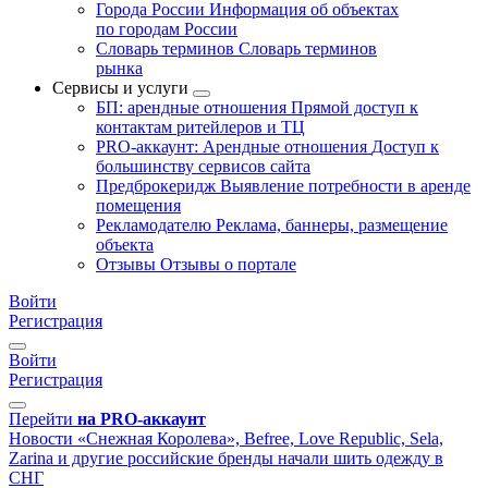
Города России
Информация об объектах
по городам России
Словарь терминов
Словарь терминов
рынка
Сервисы и услуги
БП: арендные отношения
Прямой доступ к
контактам ритейлеров и ТЦ
PRO-аккаунт: Арендные отношения
Доступ к
большинству сервисов сайта
Предброкеридж
Выявление потребности в аренде
помещения
Рекламодателю
Реклама, баннеры, размещение
объекта
Отзывы
Отзывы о портале
Войти
Регистрация
Войти
Регистрация
Перейти
на PRO-аккаунт
Новости
«Снежная Королева», Befree, Love Republic, Sela,
Zarina и другие российские бренды начали шить одежду в
СНГ