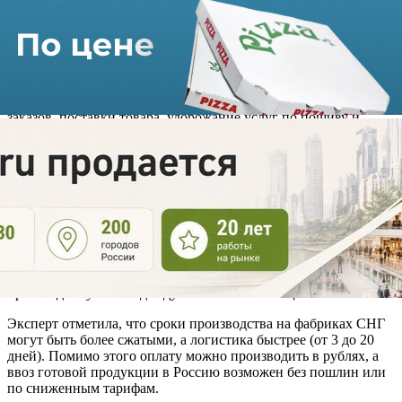
Republic, Sela, Zarina, I Am Studio и пр. перенесли
производство одежды в Киргизию, Узбекистан, Казахстан,
Белоруссию и другие страны СНГ.
Ранее ритейлеры производили товары преимущественно на
фабриках Китая. Однако увеличение сроков изготовления
заказов, поставки товара, удорожание услуг по пошиву и
логистики, подтолкнули российские компании к переменам.
Анна Лебсак-Клейманс, генеральный директор агентства
Fashion Consulting Group, рассказала: «Среди преимуществ в
пошиве на фабриках стран СНГ — технологически развитые
швейные и трикотажные производства, наличие субсидий у
производителей, которые позволяют получить
привлекательную себестоимость производства — она ниже,
чем в Китае, Турции, РФ на 20–50% на сопоставимые изделия
и партии. Это дает возможность ритейлерам продавать
произведенную там одежду по более низким ценам».
Эксперт отметила, что сроки производства на фабриках СНГ
могут быть более сжатыми, а логистика быстрее (от 3 до 20
дней). Помимо этого оплату можно производить в рублях, а
ввоз готовой продукции в Россию возможен без пошлин или
по сниженным тарифам.