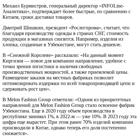
Михаил Бурмистров, генеральный директор «INFOLine-
Аналитики», подтверждает более быстрые, по сравнению с
Китаем, сроки доставки товаров.
Дмитрий Шишкин, президент «Рослегпрома», считает, что
благодаря производству одежды в странах СНГ, стоимость
продукции в магазинах снизится. Например, изделия из
хлопка, созданные в Узбекистане, могут стать дешевле.
В «Снежной Королеве» рассказали: «На данный момент
Киргизия — новое для компании направление, удобное с
точки зрения логистики и наличия свободных
производственных мощностей, а также приемлемой цены.
Размещение заказов на местных фабриках позволит
оптимизировать издержки по всей товаропроводящей цепи и
сдерживать рост цен».
В Melon Fashion Group отметили: «Одним из приоритетных
направлений для Melon Fashion Group стало освоение фабрик
Узбекистана. Еще в 2020 году объем производства в
республике занимал 1%, в 2022-м — уже 10%. В 2023 году эта
цифра еще вырастет. При этом ранее 70% изделий компании
производили в Китае, однако теперь его доля постепенно
снижается».
Олег Воронин, владелец бренда I Am Studio, рассказал, что