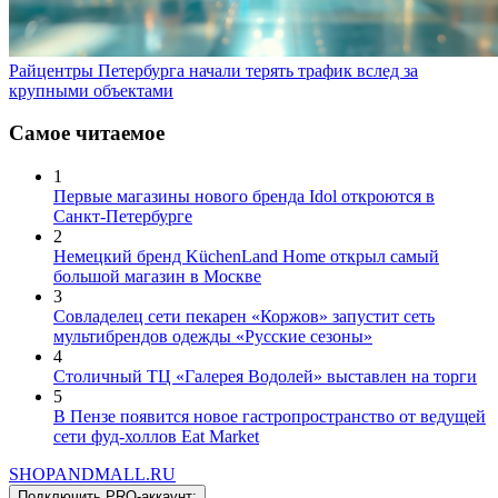
Райцентры Петербурга начали терять трафик вслед за
крупными объектами
Самое читаемое
1
Первые магазины нового бренда Idol откроются в
Санкт-Петербурге
2
Немецкий бренд KüchenLand Home открыл самый
большой магазин в Москве
3
Совладелец сети пекарен «Коржов» запустит сеть
мультибрендов одежды «Русские сезоны»
4
Столичный ТЦ «Галерея Водолей» выставлен на торги
5
В Пензе появится новое гастропространство от ведущей
сети фуд-холлов Eat Market
SHOP
AND
MALL.RU
Подключить PRO-аккаунт:
Арендные отношения