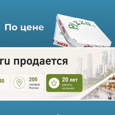
«Снежная Королева», Befree,
Love Republic, Sela, Zarina и
другие российские бренды
начали шить одежду в СНГ
19.09.2023 г. в 12:29
2 мин
Отечественные марки «Снежная Королева», Befree, Love