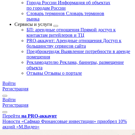
Города России
Информация об объектах
по городам России
Словарь терминов
Словарь терминов
рынка
Сервисы и услуги
БП: арендные отношения
Прямой доступ к
контактам ритейлеров и ТЦ
PRO-аккаунт: Арендные отношения
Доступ к
большинству сервисов сайта
Предброкеридж
Выявление потребности в аренде
помещения
Рекламодателю
Реклама, баннеры, размещение
объекта
Отзывы
Отзывы о портале
Войти
Регистрация
Войти
Регистрация
Перейти
на PRO-аккаунт
Новости
«Сафмар Финансовые инвестиции» приобрел 10%
акций «М.Видео»