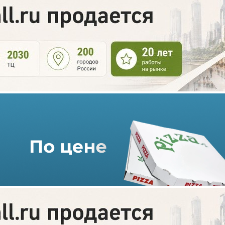
«Сафмар Финансовые
инвестиции» приобрел 10%
акций «М.Видео»
16.12.2020 г. в 09:13
3 мин
Холдинговая компания семьи Гуцериевых «Сафмар
Финансовые инвестиции» приобрела 10% акций сети
«М.Видео», рассказали два источника — знакомый с