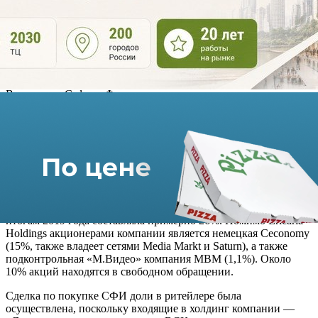
условиями совершения сделки и контрагент СФИ. Продавцом
пакета выступил кипрский офшор Ericaria Holdings
(принадлежит Саиду Гуцериеву), у которого на конец третьего
квартала было 73,5% акций ритейлера. «Мы не можем
комментировать какие-либо сделки, о которых еще не
объявлено официально, и какие-либо параметры этих сделок»,
— заявили в СФИ. В «М.Видео» отказались от комментариев.
В холдинг «Сафмар Финансовые инвестиции»,
мажоритарным бенефициаром которого через ряд компаний
является Саид Гуцериев, входят лизинговая компания
«Европлан», пенсионные фонды «Сафмар» и «Моспромстрой-
фонд», 49% акций страховой компании ВСК, 85% кредитного
брокера «Директ кредит центр», а также кипрский офшор
Weridge Investments, осуществляющий выкуп акций холдинга.
«М.Видео-Эльдорадо» — крупнейший российский ритейлер
бытовой техники и электроники. Его рыночная доля по
итогам 2019 года составляла примерно 26%. Помимо Ericaria
Holdings акционерами компании является немецкая Ceconomy
(15%, также владеет сетями Media Markt и Saturn), а также
подконтрольная «М.Видео» компания МВМ (1,1%). Около
10% акций находятся в свободном обращении.
Сделка по покупке СФИ доли в ритейлере была