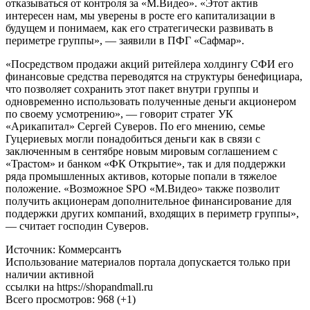
входит, в частности, СФИ), уточнив, что она не планирует
отказываться от контроля за «М.Видео». «Этот актив
интересен нам, мы уверены в росте его капитализации в
будущем и понимаем, как его стратегически развивать в
периметре группы», — заявили в ПФГ «Сафмар».
«Посредством продажи акций ритейлера холдингу СФИ его
финансовые средства переводятся на структуры бенефициара,
что позволяет сохранить этот пакет внутри группы и
одновременно использовать полученные деньги акционером
по своему усмотрению», — говорит стратег УК
«Арикапитал» Сергей Суверов. По его мнению, семье
Гуцериевых могли понадобиться деньги как в связи с
заключенным в сентябре новым мировым соглашением с
«Трастом» и банком «ФК Открытие», так и для поддержки
ряда промышленных активов, которые попали в тяжелое
положение. «Возможное SPO «М.Видео» также позволит
получить акционерам дополнительное финансирование для
поддержки других компаний, входящих в периметр группы»,
— считает господин Суверов.
Источник: Коммерсантъ
Использование материалов портала допускается только при
наличии активной
ссылки на https://shopandmall.ru
Всего просмотров:
968 (+1)