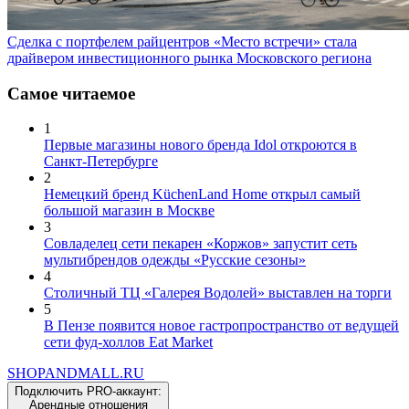
Сделка с портфелем райцентров «Место встречи» стала
драйвером инвестиционного рынка Московского региона
Самое читаемое
1
Первые магазины нового бренда Idol откроются в
Санкт-Петербурге
2
Немецкий бренд KüchenLand Home открыл самый
большой магазин в Москве
3
Совладелец сети пекарен «Коржов» запустит сеть
мультибрендов одежды «Русские сезоны»
4
Столичный ТЦ «Галерея Водолей» выставлен на торги
5
В Пензе появится новое гастропространство от ведущей
сети фуд-холлов Eat Market
SHOP
AND
MALL.RU
Подключить PRO-аккаунт: