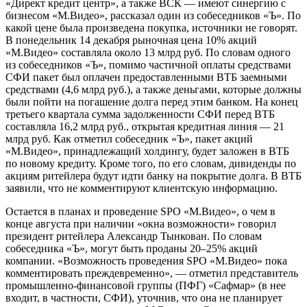
осуществлена, поскольку входящие в холдинг компании —
«Директ кредит центр», а также ВСК — имеют синергию с
бизнесом «М.Видео», рассказал один из собеседников «Ъ». По
какой цене была произведена покупка, источники не говорят.
В понедельник 14 декабря рыночная цена 10% акций
«М.Видео» составляла около 13 млрд руб. По словам одного
из собеседников «Ъ», помимо частичной оплаты средствами
СФИ пакет был оплачен предоставленными ВТБ заемными
средствами (4,6 млрд руб.), а также деньгами, которые должны
были пойти на погашение долга перед этим банком. На конец
третьего квартала сумма задолженности СФИ перед ВТБ
составляла 16,2 млрд руб., открытая кредитная линия — 21
млрд руб. Как отметил собеседник «Ъ», пакет акций
«М.Видео», принадлежащий холдингу, будет заложен в ВТБ
по новому кредиту. Кроме того, по его словам, дивиденды по
акциям ритейлера будут идти банку на покрытие долга. В ВТБ
заявили, что не комментируют клиентскую информацию.
Остается в планах и проведение SPO «М.Видео», о чем в
конце августа при наличии «окна возможности» говорил
президент ритейлера Александр Тынкован. По словам
собеседника «Ъ», могут быть проданы 20–25% акций
компании. «Возможность проведения SPO «М.Видео» пока
комментировать преждевременно», — отметил представитель
промышленно-финансовой группы (ПФГ) «Сафмар» (в нее