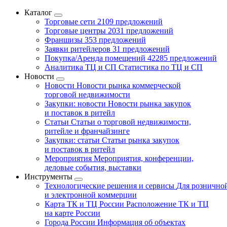
Каталог
Торговые сети
2109 предложений
Торговые центры
2031 предложений
Франшизы
353 предложений
Заявки ритейлеров
31 предложений
Покупка/Аренда помещений
42285 предложений
Аналитика ТЦ и СП
Статистика по ТЦ и СП
Новости
Новости
Новости рынка коммерческой
торговой недвижимости
Закупки: новости
Новости рынка закупок
и поставок в ритейл
Статьи
Статьи о торговой недвижимости,
ритейле и франчайзинге
Закупки: статьи
Статьи рынка закупок
и поставок в ритейл
Мероприятия
Мероприятия, конференции,
деловые события, выставки
Инструменты
Технологические решения и сервисы
Для рознично
и электронной коммерции
Карта ТК и ТЦ России
Расположение ТК и ТЦ
на карте России
Города России
Информация об объектах