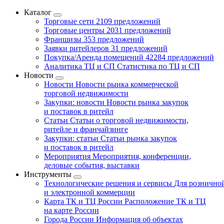
Каталог
Торговые сети
2109 предложений
Торговые центры
2031 предложений
Франшизы
353 предложений
Заявки ритейлеров
31 предложений
Покупка/Аренда помещений
42284 предложений
Аналитика ТЦ и СП
Статистика по ТЦ и СП
Новости
Новости
Новости рынка коммерческой
торговой недвижимости
Закупки: новости
Новости рынка закупок
и поставок в ритейл
Статьи
Статьи о торговой недвижимости,
ритейле и франчайзинге
Закупки: статьи
Статьи рынка закупок
и поставок в ритейл
Мероприятия
Мероприятия, конференции,
деловые события, выставки
Инструменты
Технологические решения и сервисы
Для рознично
и электронной коммерции
Карта ТК и ТЦ России
Расположение ТК и ТЦ
на карте России
Города России
Информация об объектах