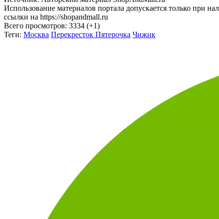
Источник: Авторский материал ShopAndMall.ru
Использование материалов портала допускается только при на
ссылки на https://shopandmall.ru
Всего просмотров:
3334 (+1)
Теги:
Москва
Перекресток
Пятерочка
Чижик