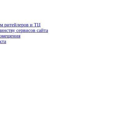
ам ритейлеров и ТЦ
инству сервисов сайта
помещения
кта