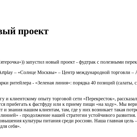
вый проект
ятерочка»)) запустил новый проект - фудтрак с полезными пере
Artplay – «Солнце Москвы» – Центр международной торговли – A
ки ритейлера - «Зеленая линия»: порядка 40 позиций (салаты, с
у и клиентскому опыту торговой сети «Перекресток», рассказал
тся прибегать к фастфуду или к приему пищи «на ходу». Мы вер
и знания нашим клиентам, там, где у них возникает такая потр
линией» - продолжение нашей стратегии устойчивого развития. 
 повышения культуры питания среди россиян. Наша главная цель 
для себя».