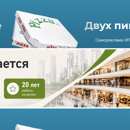
Крупная сеть «Аптека от
склада» закрывает свои
точки продаж
27.10.2023 г. в 12:44
1 мин
Аптечная сеть «Аптека от склада», насчитывающая 799 точек
в 24 регионах России, начала закрывать свои объекты. Так
аптеки сети прекратили работу в Перми, Новосибирск,
Тюмени, Омске и Ямало-Ненецком автономном округе.