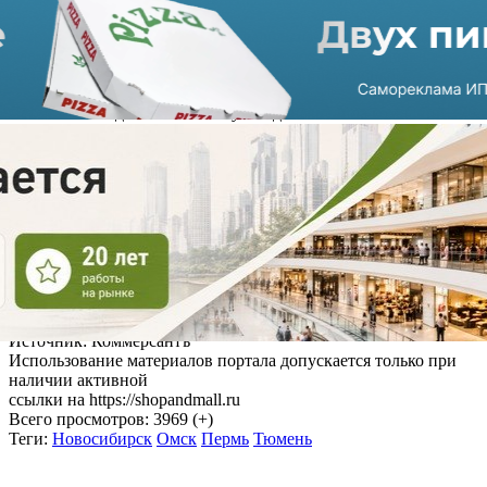
Закрытия «Аптек от склада» начались из-за банкротства
фармацевтического дистрибутора «Годовалов», владеющего
сетью и являющегося ее единственным поставщиком.
Летом 2022 года налоговая служба доначислила компании 376
млн рублей налогов и взносов. Позже производитель
укупорочных средств «Еврокэп» и «Сбербанк» подали
заявления о банкротстве «Годовалова». Осенью прошлого
года дистрибутор объявил о ликвидации компании.
Напомним, ранее другая
сеть аптек «36,6» приобрела
объединенную аптечную сеть «ЛекОптТорг» и «Родник
здоровья» в Санкт-Петербурге и области
.
*Фото: gorliniya.ru
Источник: Коммерсантъ
Использование материалов портала допускается только при
наличии активной
ссылки на https://shopandmall.ru
Всего просмотров:
3969 (+)
Теги:
Новосибирск
Омск
Пермь
Тюмень