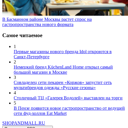
В Басманном районе Москвы растет спрос на
гастропространства нового формата
Самое читаемое
1
Первые магазины нового бренда Idol откроются в
Санкт-Петербурге
2
Немецкий бренд KüchenLand Home открыл самый
большой магазин в Москве
3
Совладелец сети пекарен «Коржов» запустит сеть
мультибрендов одежды «Русские сезоны»
4
Столичный ТЦ «Галерея Водолей» выставлен на торги
5
В Пензе появится новое гастропространство от ведущей
сети фуд-холлов Eat Market
SHOP
AND
MALL.RU
Подключить PRO-аккаунт: