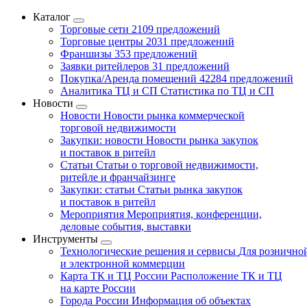
Каталог
Торговые сети
2109 предложений
Торговые центры
2031 предложений
Франшизы
353 предложений
Заявки ритейлеров
31 предложений
Покупка/Аренда помещений
42284 предложений
Аналитика ТЦ и СП
Статистика по ТЦ и СП
Новости
Новости
Новости рынка коммерческой
торговой недвижимости
Закупки: новости
Новости рынка закупок
и поставок в ритейл
Статьи
Статьи о торговой недвижимости,
ритейле и франчайзинге
Закупки: статьи
Статьи рынка закупок
и поставок в ритейл
Мероприятия
Мероприятия, конференции,
деловые события, выставки
Инструменты
Технологические решения и сервисы
Для рознично
и электронной коммерции
Карта ТК и ТЦ России
Расположение ТК и ТЦ
на карте России
Города России
Информация об объектах