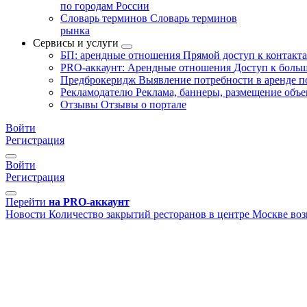
по городам России
Словарь терминов
Словарь терминов
рынка
Сервисы и услуги
БП: арендные отношения
Прямой доступ к контакт
PRO-аккаунт: Арендные отношения
Доступ к больш
Предброкеридж
Выявление потребности в аренде 
Рекламодателю
Реклама, баннеры, размещение объе
Отзывы
Отзывы о портале
Войти
Регистрация
Войти
Регистрация
Перейти
на PRO-аккаунт
Новости
Количество закрытий ресторанов в центре Москве во