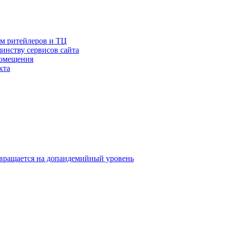
ам ритейлеров и ТЦ
инству сервисов сайта
помещения
кта
звращается на допандемийный уровень