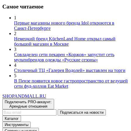
Самое читаемое
1
Первые магазины нового бренда Idol откроются в
Санкт-Петербурге
2
Немецкий бренд KüchenLand Home открыл самый
большой магазин в Москве
3
Совладелец сети пекарен «Коржов» запустит сеть
мультибрендов одежды «Русские сезоны»
4
Столичный ТЦ «Галерея Водолей» выставлен на торги
5
В Пензе появится новое гастропространство от ведущей
сети фуд-холлов Eat Market
SHOP
AND
MALL.RU
Подключить PRO-аккаунт:
Арендные отношения
Подписаться на новости
Каталог
Инструменты