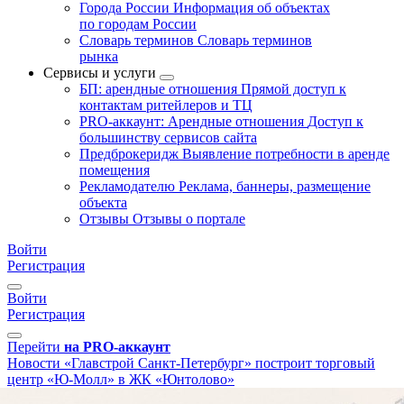
Города России
Информация об объектах
по городам России
Словарь терминов
Словарь терминов
рынка
Сервисы и услуги
БП: арендные отношения
Прямой доступ к
контактам ритейлеров и ТЦ
PRO-аккаунт: Арендные отношения
Доступ к
большинству сервисов сайта
Предброкеридж
Выявление потребности в аренде
помещения
Рекламодателю
Реклама, баннеры, размещение
объекта
Отзывы
Отзывы о портале
Войти
Регистрация
Войти
Регистрация
Перейти
на PRO-аккаунт
Новости
«Главстрой Санкт-Петербург» построит торговый
центр «Ю-Молл» в ЖК «Юнтолово»