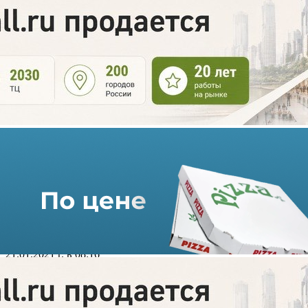
«Главстрой Санкт-
Петербург» построит
торговый центр «Ю-Молл» в
ЖК «Юнтолово»
21.01.2021 г. в 08:16
2 мин
Компания «Главстрой Санкт-Петербург», входит в ГК