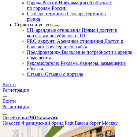
Города России
Информация об объектах
по городам России
Словарь терминов
Словарь терминов
рынка
Сервисы и услуги
БП: арендные отношения
Прямой доступ к
контактам ритейлеров и ТЦ
PRO-аккаунт: Арендные отношения
Доступ к
большинству сервисов сайта
Предброкеридж
Выявление потребности в аренде
помещения
Рекламодателю
Реклама, баннеры, размещение
объекта
Отзывы
Отзывы о портале
Войти
Регистрация
Войти
Регистрация
Перейти
на PRO-аккаунт
Новости
Французский бренд Petit Bateau берет Москву