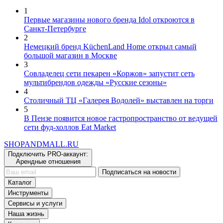
1
Первые магазины нового бренда Idol откроются в
Санкт-Петербурге
2
Немецкий бренд KüchenLand Home открыл самый
большой магазин в Москве
3
Совладелец сети пекарен «Коржов» запустит сеть
мультибрендов одежды «Русские сезоны»
4
Столичный ТЦ «Галерея Водолей» выставлен на торги
5
В Пензе появится новое гастропространство от ведущей
сети фуд-холлов Eat Market
SHOP
AND
MALL.RU
Подключить PRO-аккаунт:
Арендные отношения
Подписаться на новости
Каталог
Инструменты
Сервисы и услуги
Наша жизнь