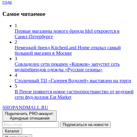
Самое читаемое
1
Первые магазины нового бренда Idol откроются в
Санкт-Петербурге
2
Немецкий бренд KüchenLand Home открыл самый
большой магазин в Москве
3
Совладелец сети пекарен «Коржов» запустит сеть
мультибрендов одежды «Русские сезоны»
4
Столичный ТЦ «Галерея Водолей» выставлен на торги
5
В Пензе появится новое гастропространство от ведущей
сети фуд-холлов Eat Market
SHOP
AND
MALL.RU
Подключить PRO-аккаунт:
Арендные отношения
Подписаться на новости
Каталог
Инструменты