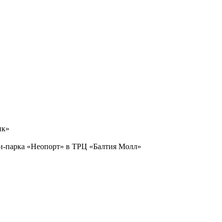
ик»
ити-парка «Неопорт» в ТРЦ «Балтия Молл»