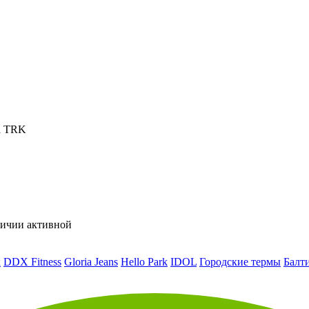
a TRK
личии активной
к
DDX Fitness
Gloria Jeans
Hello Park
IDOL
Городские термы
Балт