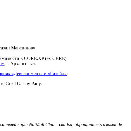
агазин Магазинов»
движимости в CORE.XP (ex-CBRE)
а»
, г. Архангельск
гориях «Девелопмент» и «Ритейл»
.
 Great Gatsby Party.
жателей карт NatMall Club – скидка, обращайтесь к команде