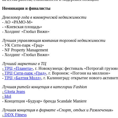
Номинации и финалисты
Девелопер года в коммерческой недвижимости
- АО «РАМО-М»
- «Киевская площадь»
- Холдинг «Глобал Вижн»
Лучшая управляющая компания торговой недвижимости
- УК Сити-парк «Град»
- NF Property Management
- Холдинг «Глобал Вижн»
Лучший маркетинг в ТЦ
-
ТРЦ «Планета»
, г. Новокузнецк: фестиваль «Потрогай грузов
-
ТРЦ Сити-парк «Град»
, г. Воронеж: «Погоня на миллион»
-
ТРЦ «Балтия Молл»
, г. Калиниград: открытие нового актив
Лучшая ритейл концепция в категории Fashion
-
Gloria Jeans
-
Idol
- Концепция «Будуар» бренда Scandale Maniere
Лучшая концепция в формате «Спорт, отдых и Развлечения»
-
DDX Fitness
-
«Самарские Термы»