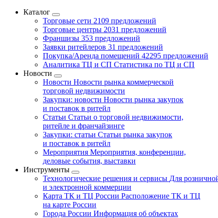
Каталог
Торговые сети
2109 предложений
Торговые центры
2031 предложений
Франшизы
353 предложений
Заявки ритейлеров
31 предложений
Покупка/Аренда помещений
42295 предложений
Аналитика ТЦ и СП
Статистика по ТЦ и СП
Новости
Новости
Новости рынка коммерческой
торговой недвижимости
Закупки: новости
Новости рынка закупок
и поставок в ритейл
Статьи
Статьи о торговой недвижимости,
ритейле и франчайзинге
Закупки: статьи
Статьи рынка закупок
и поставок в ритейл
Мероприятия
Мероприятия, конференции,
деловые события, выставки
Инструменты
Технологические решения и сервисы
Для рознично
и электронной коммерции
Карта ТК и ТЦ России
Расположение ТК и ТЦ
на карте России
Города России
Информация об объектах