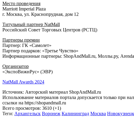
Marriott Imperial Plaza
г. Москва, ул. Краснопрудная, дом 12
Титульный партнер NatMall
Российский Совет Торговых Центров (РСТЦ)
Партнеры премии
Партнер: ГК «Самолет»
Партнер подарков: «Третье Чувство»
Информационные партнеры: ShopAndMall.ru, Моллы.ру, Arend
Организатор
«ЭкспоВижнРус» (ЭВР)
NatMall Awards 2024
Источник: Авторский материал ShopAndMall.ru
Использование материалов портала допускается только при на
ссылки на https://shopandmall.ru
Всего просмотров:
3610 (+1)
Теги:
Архангельск
Воронеж
Калининград
Москва
Новокузнец