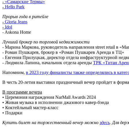
-
Hello Park
Прорыв года в ритейле
-
Gloria Jeans
-
Idol
- Askona Home
Лучший брокер по торговой недвижимости
- Марина Маркова, руководитель направления street retail в «М
- Роман Пушкарев, брокер в «Роман Пушкарев Аренда в ТЦ»
- Евгения Прилуцкая, директор отдела инфраструктурной не
- Людмила Лапина, начальник отдела аренды
ТРК «Титан Арен
Напомним,
в 2023 году финалисты также определялись в кате
В честь 20-летия выставки праздничный вечер пройдет в формате
В программе вечера
• Церемония награждения NarMall Awards 2024
• Живая музыка в исполнении джазового кавер-бэнда
• Коктейльный мастер-класс
• Подарки
Купить билет на торжественный вечер можно
здесь
. Для дер
Место проведения