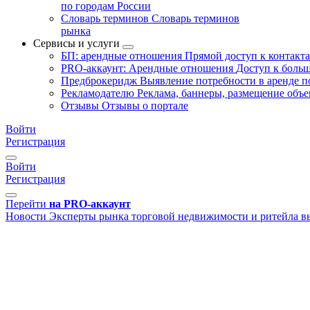
по городам России
Словарь терминов
Словарь терминов
рынка
Сервисы и услуги
БП: арендные отношения
Прямой доступ к контакт
PRO-аккаунт: Арендные отношения
Доступ к больш
Предброкеридж
Выявление потребности в аренде 
Рекламодателю
Реклама, баннеры, размещение объе
Отзывы
Отзывы о портале
Войти
Регистрация
Войти
Регистрация
Перейти
на PRO-аккаунт
Новости
Эксперты рынка торговой недвижимости и ритейла в