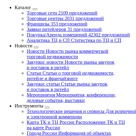
Каталог
Торговые сети
2109 предложений
Торговые центры
2031 предложений
Франшизы
353 предложений
Заявки ритейлеров
31 предложений
Покупка/Аренда помещений
42302 предложений
Аналитика ТЦ и СП
Статистика по ТЦ и СП
Новости
Новости
Новости рынка коммерческой
торговой недвижимости
Закупки: новости
Новости рынка закупок
и поставок в ритейл
Статьи
Статьи о торговой недвижимости,
ритейле и франчайзинге
Закупки: статьи
Статьи рынка закупок
и поставок в ритейл
Мероприятия
Мероприятия, конференции,
деловые события, выставки
Инструменты
Технологические решения и сервисы
Для рознично
и электронной коммерции
Карта ТК и ТЦ России
Расположение ТК и ТЦ
на карте России
Города России
Информация об объектах