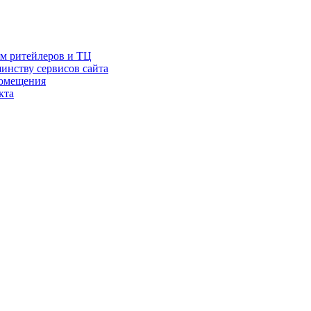
ам ритейлеров и ТЦ
инству сервисов сайта
помещения
кта