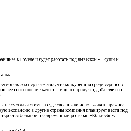
раншизе в Гомеле и будет работать под вывеской «Е суши и
саны.
егионов. Эксперт отметил, что конкуренция среди сервисов
орошее соотношение качества и цены продукта, добавляет он.
».
не смогла отстоять в суде свое право использовать прежнее
ную экспансию в другие страны компания планирует вести под
е откроется большой и современный ресторан «Ебидоеби».