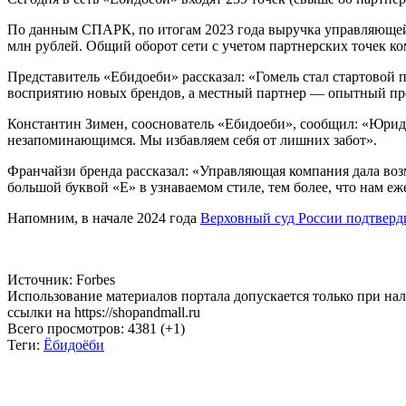
Сегодня в сеть «Ебидоеби» входят 239 точек (свыше 80 партнер
По данным СПАРК, по итогам 2023 года выручка управляющей ко
млн рублей. Общий оборот сети с учетом партнерских точек ко
Представитель «Ебидоеби» рассказал: «Гомель стал стартовой
восприятию новых брендов, а местный партнер — опытный пре
Константин Зимен, сооснователь «Ебидоеби», сообщил: «Юрид
незапоминающимся. Мы избавляем себя от лишних забот».
Франчайзи бренда рассказал: «Управляющая компания дала воз
большой буквой «Е» в узнаваемом стиле, тем более, что нам е
Напомним, в начале 2024 года
Верховный суд России подтверд
Источник: Forbes
Использование материалов портала допускается только при на
ссылки на https://shopandmall.ru
Всего просмотров:
4381 (+1)
Теги:
Ёбидоёби