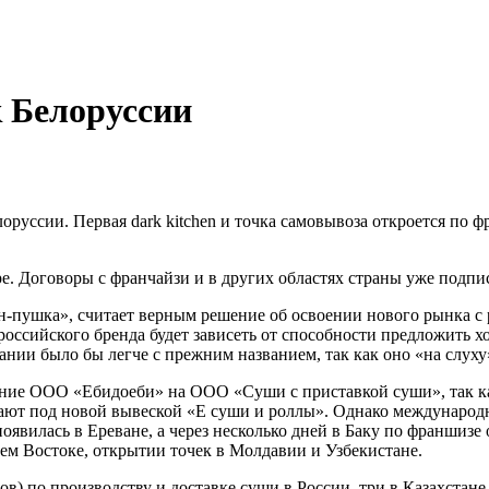
 Белоруссии
оруссии. Первая dark kitchen и точка самовывоза откроется по ф
ре. Договоры с франчайзи и в других областях страны уже подпи
пушка», считает верным решение об освоении нового рынка с р
российского бренда будет зависеть от способности предложить х
нии было бы легче с прежним названием, так как оно «на слуху
ание ООО «Ебидоеби» на ООО «Суши с приставкой суши», так как 
тают под новой вывеской «Е суши и роллы». Однако международ
оявилась в Ереване, а через несколько дней в Баку по франшиз
ем Востоке, открытии точек в Молдавии и Узбекистане.