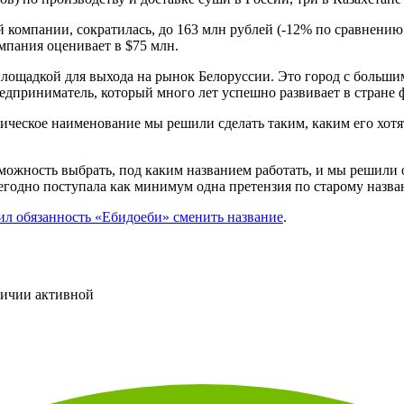
ов) по производству и доставке суши в России, три в Казахстане
мпании, сократилась, до 163 млн рублей (-12% по сравнению с г
мпания оценивает в $75 млн.
 площадкой для выхода на рынок Белоруссии. Это город с больши
дприниматель, который много лет успешно развивает в стране 
ическое наименование мы решили сделать таким, каким его хотя
можность выбрать, под каким названием работать, и мы решили 
жегодно поступала как минимум одна претензия по старому назв
ил обязанность «Ебидоеби» сменить название
.
личии активной