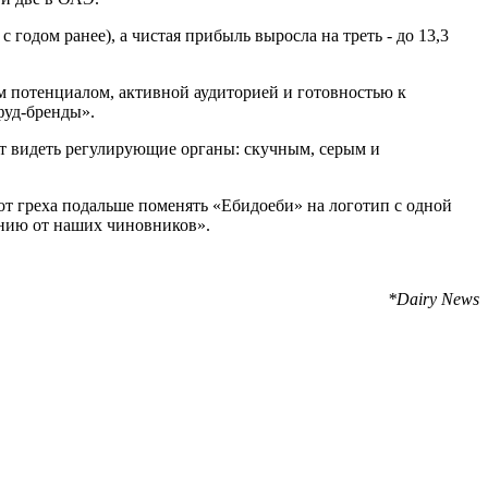
 и две в ОАЭ.
одом ранее), а чистая прибыль выросла на треть - до 13,3
м потенциалом, активной аудиторией и готовностью к
фуд-бренды».
т видеть регулирующие органы: скучным, серым и
от греха подальше поменять «Ебидоеби» на логотип с одной
анию от наших чиновников».
*Dairy News