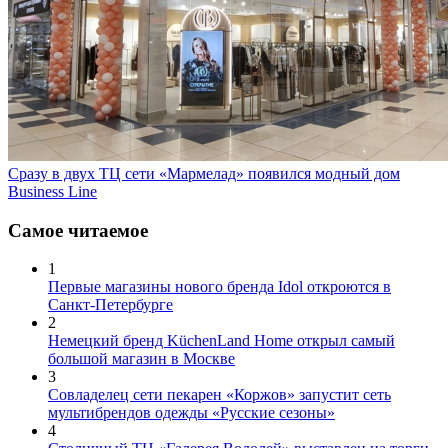
Сразу в двух ТЦ сети «Мармелад» появился модный дом
Business Line
Самое читаемое
1
Первые магазины нового бренда Idol откроются в
Санкт-Петербурге
2
Немецкий бренд KüchenLand Home открыл самый
большой магазин в Москве
3
Совладелец сети пекарен «Коржов» запустит сеть
мультибрендов одежды «Русские сезоны»
4
Столичный ТЦ «Галерея Водолей» выставлен на торги