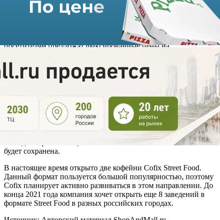
просторном помещении оборудовано 48 посадочных мест.
Следующим отличием является расширенное меню. В него
добавлены популярные блюда азиатской и итальянской кухни.
Ценовая политика будет стандартной для всей сети Cofix –
посетителям предложат фиксированные цены на
определенные позиции. Над дизайном нового для Cofix
формата поработали специалисты из британского агентства
JHP.
Директор по развитию Cofix в России и СНГ Андрей Фомин
рассказал, что требования к заведениям в формате Street Food
строже, чем к обычным кофейням. Первым «тестом» этого
формата стала кофейня Cofix на Ленинском проспекте. Запуск
оказался успешным, и теперь заведения такого типа компания
будет строить с нуля, чтобы соответствовать стандартам. При
этом демократичная ценовая политика в Cofix Street Food
будет сохранена.
В настоящее время открыто две кофейни Cofix Street Food.
Данный формат пользуется большой популярностью, поэтому
Cofix планирует активно развиваться в этом направлении. До
конца 2021 года компания хочет открыть еще 8 заведений в
формате Street Food в разных российских городах.
Источник: Авторский материал ShopAndMall.ru