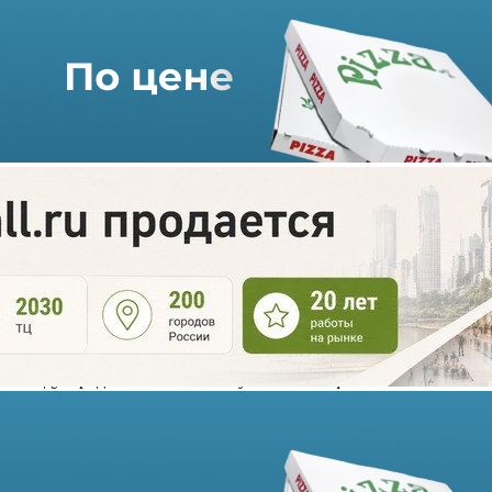
Cofix планирует развиваться
в формате Street Food
25.06.2021 г. в 09:30
1 мин
Международная сеть Cofix запустила свой флагман в
торговом центре «Авиапарк» на Ходынском бульваре в
Москве. Заведение будет работать в формате Street Food, в
котором сеть планирует активно расширяться.
Street Food отличается от прежних кофеен, прежде всего,
размером – он занимает 118 кв. метров на первом этаже ТЦ. В