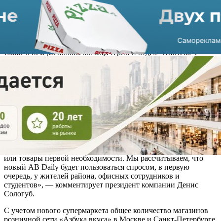
Двухуровневый магазин торговой площадью 190 кв. метров
открылся в историческом здании в пешей доступности от
станции метро «Парк Культуры». Всего в магазине
представлено более 6 тысяч товаров в разных категориях: от
фермерских продуктов до блюд для разных типов питания,
также в нём расположены кафетерий и отдел «Энотека».
Доставку продуктов из нового магазина можно заказать через
сервис «АВ Экспресс Меню» и интернет-магазин av.ru.
«Ограничения в связи с пандемией коронавируса
действительно снизили трафик в минимаркетах в
центральных районах города, но мы по-прежнему видим
интерес наших покупателей к малому формату, поэтому
планируем и дальше поддерживать его в Москве и Санкт-
Петербурге. Ассортимент магазина позволяет покрывать
потребности клиентов: сюда удобно зайти за кофе или
перекусить в течение дня, купить полный набор продуктов
или товары первой необходимости. Мы рассчитываем, что
новый АВ Daily будет пользоваться спросом, в первую
очередь, у жителей района, офисных сотрудников и
студентов», — комментирует президент компании Денис
Сологуб.
С учетом нового супермаркета общее количество магазинов
розничной сети «Азбука вкуса» в Москве и Санкт-Петербурге