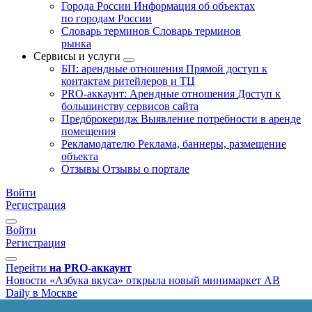
Города России
Информация об объектах
по городам России
Словарь терминов
Словарь терминов
рынка
Сервисы и услуги
БП: арендные отношения
Прямой доступ к
контактам ритейлеров и ТЦ
PRO-аккаунт: Арендные отношения
Доступ к
большинству сервисов сайта
Предброкеридж
Выявление потребности в аренде
помещения
Рекламодателю
Реклама, баннеры, размещение
объекта
Отзывы
Отзывы о портале
Войти
Регистрация
Войти
Регистрация
Перейти
на PRO-аккаунт
Новости
«Азбука вкуса» открыла новый минимаркет AB
Daily в Москве