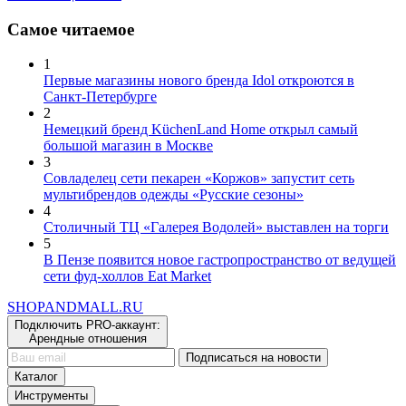
Самое читаемое
1
Первые магазины нового бренда Idol откроются в
Санкт-Петербурге
2
Немецкий бренд KüchenLand Home открыл самый
большой магазин в Москве
3
Совладелец сети пекарен «Коржов» запустит сеть
мультибрендов одежды «Русские сезоны»
4
Столичный ТЦ «Галерея Водолей» выставлен на торги
5
В Пензе появится новое гастропространство от ведущей
сети фуд-холлов Eat Market
SHOP
AND
MALL.RU
Подключить PRO-аккаунт:
Арендные отношения
Подписаться на новости
Каталог
Инструменты
Сервисы и услуги