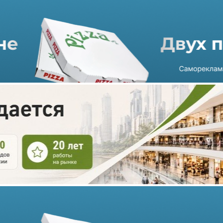
«Азбука вкуса» открыла
новый минимаркет AB Daily
в Москве
04.02.2021 г. в 09:43
1 мин
Магазин АВ Daily на улице Остоженка 42/2 стал седьмым по
счету минимаркетом «Азбуки вкуса» в московском районе
Хамовники и 60-ым — по всей розничной сети.