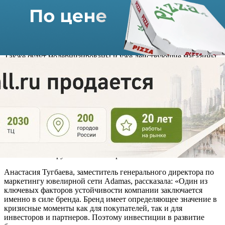
В марте нынешнего года в столичном ТРК «Щука» открылся
салон сети, представленный в обновленной концепции. В
скором времени начнут работу торговые точки в ТРЦ
Columbus (г. Москва) и ТРК «Галерея» (г. Санкт-Петербург).
Также будут модернизированы и уже действующие магазины
Adamas.
Новые собственники компании, купившие сеть летом 2021
года
, воспринимают развитие бренда Adamas как
стратегические инвестиции в бизнес. В приоритете новых
владельцев стала разработка нового позиционирования и
масштабного обновления бренда компании. Почти год был
потрачен на разработку и изучение материалов баз
потребительских исследований по ювелирному рынку
России, анализ трендов ювелирной отрасли, а также брендов
локальных и зарубежных ювелирных компаний.
Анастасия Тугбаева, заместитель генерального директора по
маркетингу ювелирной сети Adamas, рассказала: «Один из
ключевых факторов устойчивости компании заключается
именно в силе бренда. Бренд имеет определяющее значение в
кризисные моменты как для покупателей, так и для
инвесторов и партнеров. Поэтому инвестиции в развитие
бизнеса в тот период, когда инстинктивно хочется урезать все