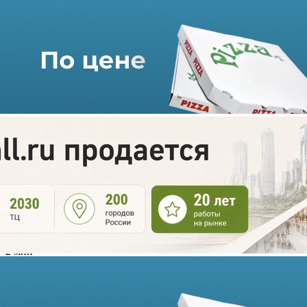
Adamas начинает внедрять
новую стратегию своего
бренда
03.04.2023 г. в 15:58
2 мин
Adamas, одна из из крупнейший в России ювелирных сетей,
запустила ребрендинг: компания уже обновила фирменный
стиль, логотип, мобильное приложение и сайт, с также дизайн
магазинов.