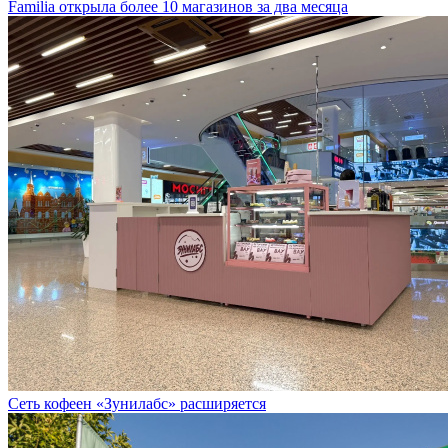
Сеть кофеен «Зунилабс» расширяется