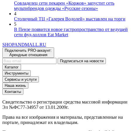
мультибрендов одежды «Русские сезоны»
4
Столичный ТЦ «Галерея Водолей» выставлен на торги
5
В Пензе появится новое гастропространство от ведущей
сети фуд-холлов Eat Market
SHOP
AND
MALL.RU
Подключить PRO-аккаунт:
Арендные отношения
Подписаться на новости
Каталог
Инструменты
Сервисы и услуги
Наша жизнь
Контакты
Свидетельство о регистрации средства массовой информации
Эл №ФС77-34957 от 13.01.2009г.
Права на все изображения и материалы, представленные на
портале, принадлежат их владельцам.
При использовании материалов с портала ShopAndMall.ru