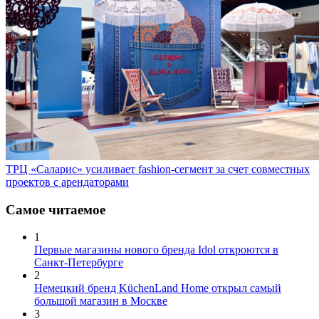
ТРЦ «Саларис» усиливает fashion-сегмент за счет совместных
проектов с арендаторами
Самое читаемое
1
Первые магазины нового бренда Idol откроются в
Санкт-Петербурге
2
Немецкий бренд KüchenLand Home открыл самый
большой магазин в Москве
3
Совладелец сети пекарен «Коржов» запустит сеть