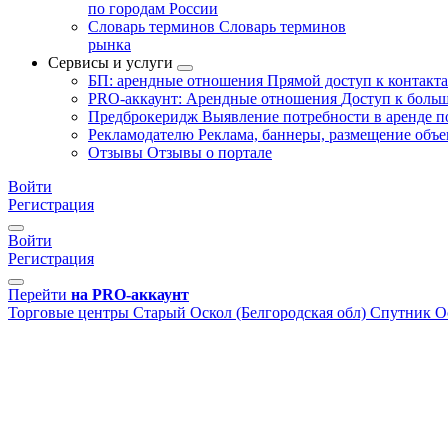
по городам России
Словарь терминов
Словарь терминов
рынка
Сервисы и услуги
БП: арендные отношения
Прямой доступ к контакт
PRO-аккаунт: Арендные отношения
Доступ к больш
Предброкеридж
Выявление потребности в аренде 
Рекламодателю
Реклама, баннеры, размещение объе
Отзывы
Отзывы о портале
Войти
Регистрация
Войти
Регистрация
Перейти
на PRO-аккаунт
Торговые центры
Старый Оскол (Белгородская обл)
Спутник О