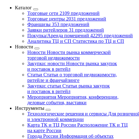
Каталог
Торговые сети
2109 предложений
Торговые центры
2031 предложений
Франшизы
353 предложений
Заявки ритейлеров
31 предложений
Покупка/Аренда помещений
42295 предложений
Аналитика ТЦ и СП
Статистика по ТЦ и СП
Новости
Новости
Новости рынка коммерческой
торговой недвижимости
Закупки: новости
Новости рынка закупок
и поставок в ритейл
Статьи
Статьи о торговой недвижимости,
ритейле и франчайзинге
Закупки: статьи
Статьи рынка закупок
и поставок в ритейл
Мероприятия
Мероприятия, конференции,
деловые события, выставки
Инструменты
Технологические решения и сервисы
Для рознично
и электронной коммерции
Карта ТК и ТЦ России
Расположение ТК и ТЦ
на карте России
Города России
Информация об объектах