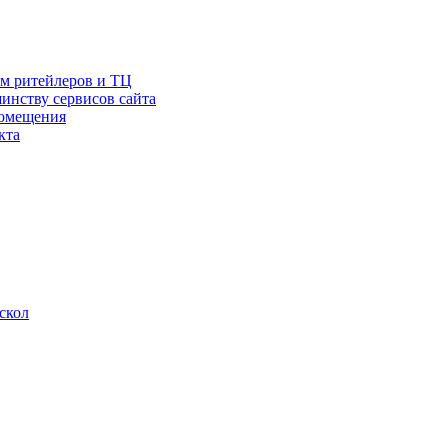
ам ритейлеров и ТЦ
инству сервисов сайта
помещения
кта
скол