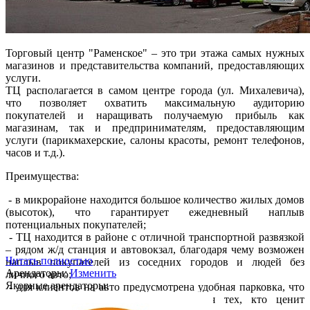
Торговый центр "Раменское" – это три этажа самых нужных
магазинов и представительства компаний, предоставляющих
услуги.
ТЦ располагается в самом центре города (ул. Михалевича),
что позволяет охватить максимальную аудиторию
покупателей и наращивать получаемую прибыль как
магазинам, так и предпринимателям, предоставляющим
услуги (парикмахерские, салоны красоты, ремонт телефонов,
часов и т.д.).
Преимущества:
- в микрорайоне находится большое количество жилых домов
(высоток), что гарантирует ежедневный наплыв
потенциальных покупателей;
- ТЦ находится в районе с отличной транспортной развязкой
– рядом ж/д станция и автовокзал, благодаря чему возможен
Читать полностью
наплыв покупателей из соседних городов и людей без
Арендаторы:
Изменить
личного авто;
Якорные арендаторы:
- для клиентов на авто предусмотрена удобная парковка, что
делает ТЦ более привлекательным для тех, кто ценит