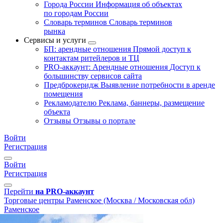
Города России
Информация об объектах
по городам России
Словарь терминов
Словарь терминов
рынка
Сервисы и услуги
БП: арендные отношения
Прямой доступ к
контактам ритейлеров и ТЦ
PRO-аккаунт: Арендные отношения
Доступ к
большинству сервисов сайта
Предброкеридж
Выявление потребности в аренде
помещения
Рекламодателю
Реклама, баннеры, размещение
объекта
Отзывы
Отзывы о портале
Войти
Регистрация
Войти
Регистрация
Перейти
на PRO-аккаунт
Торговые центры
Раменское (Москва / Московская обл)
Раменское