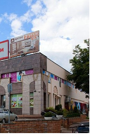
Город:
Раменское (Москва / Московская обл)
Расположение:
улица Михалевича, 5
Общая площадь здания:
2
5 000 м
Сдаваемая в аренду площадь здания:
2
5 000 м
Этажность:
3 этажа
Парковка:
Наземная
Посещаемость:
Время работы ТЦ:
10:00-21:00