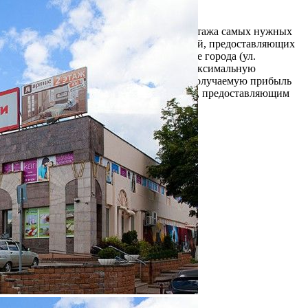
Раменское
Связаться с торговым центром
Торговый центр "Раменское" – это три этажа самых нужных
магазинов и представительства компаний, предоставляющих
услуги. ТЦ располагается в самом центре города (ул.
Михалевича), что позволяет охватить максимальную
аудиторию покупателей и наращивать получаемую прибыль
как магазинам, так и предпринимателям, предоставляющим
услуги (пар...
5354 (+2)
Информация о ТЦ
О компании
Арендаторы
Условия сотрудничества
Контакты
Новости торгового центра
Фотогалерея
О ТЦ "Раменское"
Название:
Раменское
Дата открытия:
Вид / тип объекта:
Торговый центр