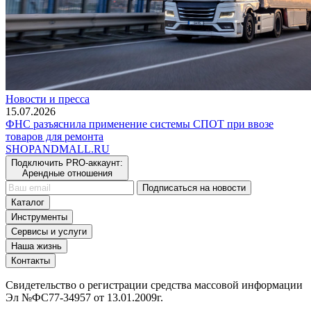
Новости и пресса
15.07.2026
ФНС разъяснила применение системы СПОТ при ввозе
товаров для ремонта
SHOP
AND
MALL.RU
Подключить PRO-аккаунт:
Арендные отношения
Подписаться на новости
Каталог
Инструменты
Сервисы и услуги
Наша жизнь
Контакты
Свидетельство о регистрации средства массовой информации
Эл №ФС77-34957 от 13.01.2009г.