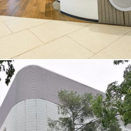
Районный Центр «Место встречи Нева», входящий в сеть 39
районных центров по всей Москве, объединяет товары и
услуги повседневного спроса, кинотеатр и рестораны.
Центр расположен в густонаселенном жилом районе
Левобережный, где в 15-минутной шаговой доступности от
объекта проживает более 57 тыс. жителей.
Нева расположена в прямой видимости от метро, на ул.
Беломорская - основной магистрали, по которой жители
попадают в район, свернув с Ленинградского проспекта. В
окружении центра активно строятся новые жилые комплексы,
а рядом расположена Березовая аллея и парк Дружбы ─
любимые места для прогулок местных жителей и
потенциальные пространства для промо-активностей
арендаторов на свежем воздухе.