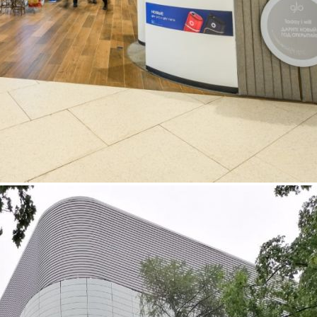
Торговый центр
Место встречи Нева
Связаться с торговым центром
Районный Центр «Место встречи Нева», входящий в сеть 39
районных центров по всей Москве, объединяет товары и
услуги повседневного спроса, кинотеатр и рестораны. Центр
расположен в густонаселенном жилом районе Левобережный,
где в 15-минутной шаговой доступности от объекта
проживает более 57 тыс. жителей. Нева расположена в
прямой в...