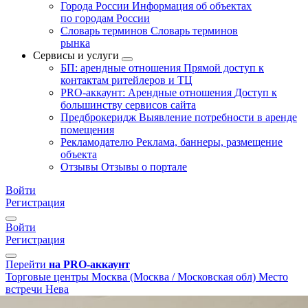
Города России
Информация об объектах
по городам России
Словарь терминов
Словарь терминов
рынка
Сервисы и услуги
БП: арендные отношения
Прямой доступ к
контактам ритейлеров и ТЦ
PRO-аккаунт: Арендные отношения
Доступ к
большинству сервисов сайта
Предброкеридж
Выявление потребности в аренде
помещения
Рекламодателю
Реклама, баннеры, размещение
объекта
Отзывы
Отзывы о портале
Войти
Регистрация
Войти
Регистрация
Перейти
на PRO-аккаунт
Торговые центры
Москва (Москва / Московская обл)
Место
встречи Нева