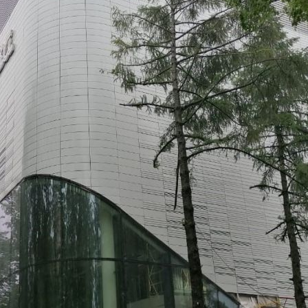
8124 (+2)
Информация о ТЦ
О компании
Арендаторы
Условия сотрудничества
Контакты
Новости торгового центра
Фотогалерея
О ТЦ "Место встречи Нева"
Название:
Место встречи Нева
Дата открытия:
Август, 2020
Вид / тип объекта:
Торговый центр
Город:
Москва (Москва / Московская обл)
Расположение:
ул. Беломорская, 16а
Общая площадь здания:
2
9 033 м
Сдаваемая в аренду площадь здания:
2
5 701 м