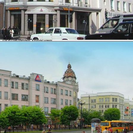
Арендаторы
Условия сотрудничества
Контакты
Фотогалерея
О ТЦ "Центральный универмаг"
Название:
Центральный универмаг
Дата открытия:
Вид / тип объекта:
Торгово-развлекательный центр
Город:
Хабаровск (Хабаровский край)
Расположение:
ул. Муравьева-Амурского,23
Общая площадь здания:
2
9 038 м
Сдаваемая в аренду площадь здания:
2
8 000 м
Этажность:
5 этажей
Парковка:
Открытая наземная охраняемая
Посещаемость: