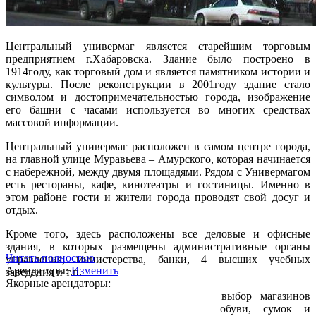
Центральный универмаг является старейшим торговым
предприятием г.Хабаровска. Здание было построено в
1914году, как торговый дом и является памятником истории и
культуры. После реконструкции в 2001году здание стало
символом и достопримечательностью города, изображение
его башни с часами используется во многих средствах
массовой информации.
Центральный универмаг расположен в самом центре города,
на главной улице Муравьева – Амурского, которая начинается
с набережной, между двумя площадями. Рядом с Универмагом
есть рестораны, кафе, кинотеатры и гостиницы. Именно в
этом районе гости и жители города проводят свой досуг и
отдых.
Кроме того, здесь расположены все деловые и офисные
здания, в которых размещены административные органы
Читать полностью
управления, министерства, банки, 4 высших учебных
Арендаторы:
Изменить
заведения и т.п.
Якорные арендаторы:
На трех этажах представлен широкий выбор магазинов
женской, мужской, детской одежды, обуви, сумок и