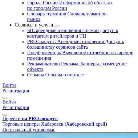
Города России
Информация об объектах
по городам России
Словарь терминов
Словарь терминов
рынка
Сервисы и услуги
БП: арендные отношения
Прямой доступ к
контактам ритейлеров и ТЦ
PRO-аккаунт: Арендные отношения
Доступ к
большинству сервисов сайта
Предброкеридж
Выявление потребности в аренде
помещения
Рекламодателю
Реклама, баннеры, размещение
объекта
Отзывы
Отзывы о портале
Войти
Регистрация
Войти
Регистрация
Перейти
на PRO-аккаунт
Торговые центры
Хабаровск (Хабаровский край)
Центральный универмаг