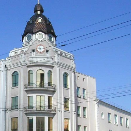
Торгово-развлекательный центр
Центральный универмаг
Связаться с торговым центром
Центральный универмаг является старейшим торговым
предприятием г.Хабаровска. Здание было построено в
1914году, как торговый дом и является памятником истории и
культуры. После реконструкции в 2001году здание стало
символом и достопримечательностью города, изображение
его башни с часами используется во многих средствах
массовой информации. Центра...
3881 (+1)
Информация о ТЦ
О компании