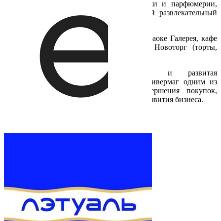
аксессуаров, товаров для дома, косметики и парфюмерии,
также на 3-м этаже расположен Детский развлекательный
центр «Радуга».
На цокольном этаже расположены бар-караоке Галерея, кафе
Чайхана Шелк (восточная кухня), кафе Новоторг (торты,
пирожные, стол заказов).
Удобная транспортная доступность и развитая
инфраструктура делают Центральный универмаг одним из
самых привлекательных мест для совершения покупок,
проведения досуга с детьми, а также для развития бизнеса.