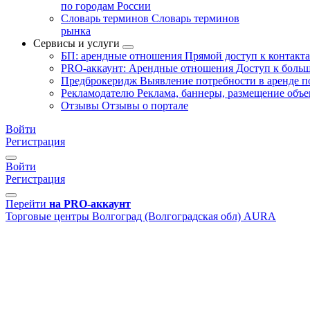
по городам России
Словарь терминов
Словарь терминов
рынка
Сервисы и услуги
БП: арендные отношения
Прямой доступ к контакт
PRO-аккаунт: Арендные отношения
Доступ к больш
Предброкеридж
Выявление потребности в аренде 
Рекламодателю
Реклама, баннеры, размещение объе
Отзывы
Отзывы о портале
Войти
Регистрация
Войти
Регистрация
Перейти
на PRO-аккаунт
Торговые центры
Волгоград (Волгоградская обл)
AURA