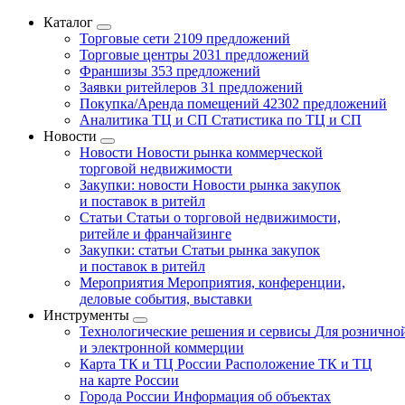
Каталог
Торговые сети
2109 предложений
Торговые центры
2031 предложений
Франшизы
353 предложений
Заявки ритейлеров
31 предложений
Покупка/Аренда помещений
42302 предложений
Аналитика ТЦ и СП
Статистика по ТЦ и СП
Новости
Новости
Новости рынка коммерческой
торговой недвижимости
Закупки: новости
Новости рынка закупок
и поставок в ритейл
Статьи
Статьи о торговой недвижимости,
ритейле и франчайзинге
Закупки: статьи
Статьи рынка закупок
и поставок в ритейл
Мероприятия
Мероприятия, конференции,
деловые события, выставки
Инструменты
Технологические решения и сервисы
Для рознично
и электронной коммерции
Карта ТК и ТЦ России
Расположение ТК и ТЦ
на карте России
Города России
Информация об объектах