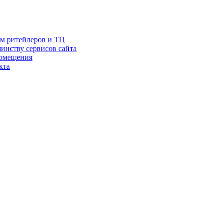
ам ритейлеров и ТЦ
инству сервисов сайта
помещения
кта