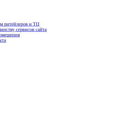
ам ритейлеров и ТЦ
инству сервисов сайта
помещения
кта