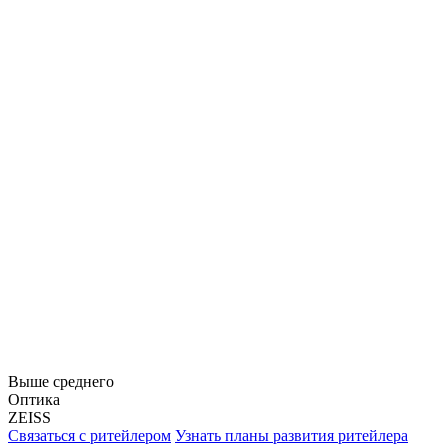
Выше среднего
Оптика
ZEISS
Связаться с ритейлером
Узнать планы развития ритейлера