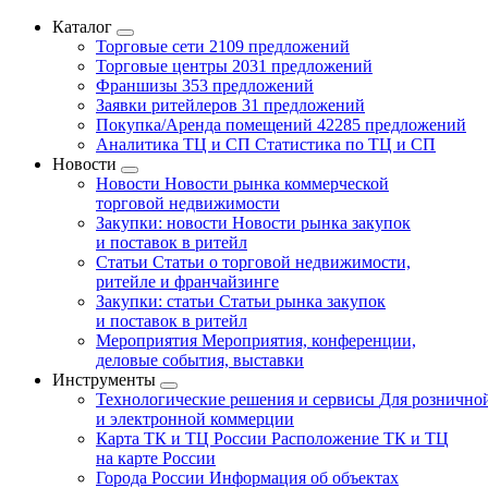
Каталог
Торговые сети
2109 предложений
Торговые центры
2031 предложений
Франшизы
353 предложений
Заявки ритейлеров
31 предложений
Покупка/Аренда помещений
42285 предложений
Аналитика ТЦ и СП
Статистика по ТЦ и СП
Новости
Новости
Новости рынка коммерческой
торговой недвижимости
Закупки: новости
Новости рынка закупок
и поставок в ритейл
Статьи
Статьи о торговой недвижимости,
ритейле и франчайзинге
Закупки: статьи
Статьи рынка закупок
и поставок в ритейл
Мероприятия
Мероприятия, конференции,
деловые события, выставки
Инструменты
Технологические решения и сервисы
Для рознично
и электронной коммерции
Карта ТК и ТЦ России
Расположение ТК и ТЦ
на карте России
Города России
Информация об объектах