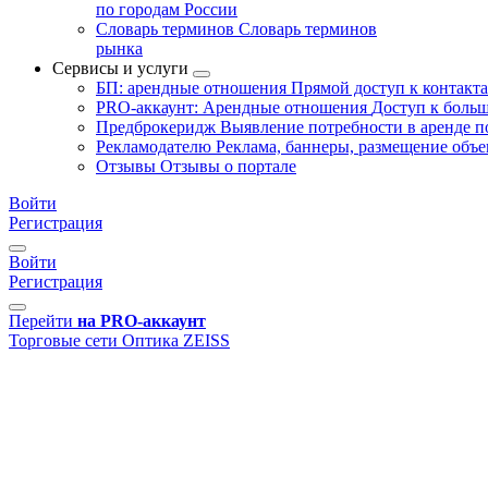
по городам России
Словарь терминов
Словарь терминов
рынка
Сервисы и услуги
БП: арендные отношения
Прямой доступ к контакт
PRO-аккаунт: Арендные отношения
Доступ к больш
Предброкеридж
Выявление потребности в аренде 
Рекламодателю
Реклама, баннеры, размещение объе
Отзывы
Отзывы о портале
Войти
Регистрация
Войти
Регистрация
Перейти
на PRO-аккаунт
Торговые сети
Оптика
ZEISS