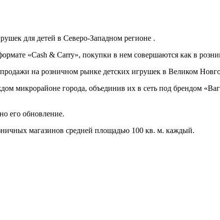
рушек для детей в Северо-Западном регионе .
ормате «Cash & Carry», покупки в нем совершаются как в розниц
 продажи на розничном рынке детских игрушек в Великом Новго
дом микрорайоне города, объединив их в сеть под брендом «Ваг
ено его обновление.
зничных магазинов средней площадью 100 кв. м. каждый.