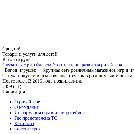
Средний
Товары и услуги для детей
Вагон игрушек
Связаться с ритейлером
Узнать планы развития ритейлера
«Вагон игрушек» – крупная сеть розничных магазинов игр и иг
Carry», покупки в нем совершаются как в розницу, так и опто
Новгороде.. В 2010 году появилась ид...
2459 (+1)
Навигация
О ритейлере
О компании
Информация о развитии ритейлера
Где представлена ТС
Контакты
Фотогалерея