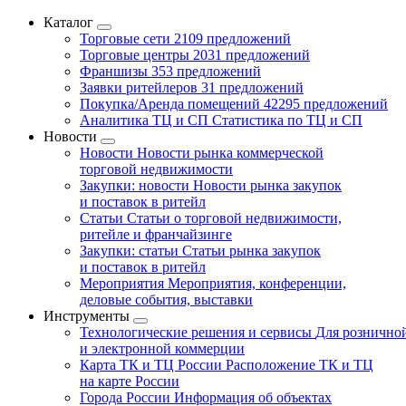
Каталог
Торговые сети
2109 предложений
Торговые центры
2031 предложений
Франшизы
353 предложений
Заявки ритейлеров
31 предложений
Покупка/Аренда помещений
42295 предложений
Аналитика ТЦ и СП
Статистика по ТЦ и СП
Новости
Новости
Новости рынка коммерческой
торговой недвижимости
Закупки: новости
Новости рынка закупок
и поставок в ритейл
Статьи
Статьи о торговой недвижимости,
ритейле и франчайзинге
Закупки: статьи
Статьи рынка закупок
и поставок в ритейл
Мероприятия
Мероприятия, конференции,
деловые события, выставки
Инструменты
Технологические решения и сервисы
Для рознично
и электронной коммерции
Карта ТК и ТЦ России
Расположение ТК и ТЦ
на карте России
Города России
Информация об объектах