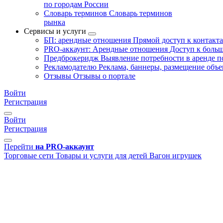
по городам России
Словарь терминов
Словарь терминов
рынка
Сервисы и услуги
БП: арендные отношения
Прямой доступ к контакт
PRO-аккаунт: Арендные отношения
Доступ к больш
Предброкеридж
Выявление потребности в аренде 
Рекламодателю
Реклама, баннеры, размещение объе
Отзывы
Отзывы о портале
Войти
Регистрация
Войти
Регистрация
Перейти
на PRO-аккаунт
Торговые сети
Товары и услуги для детей
Вагон игрушек