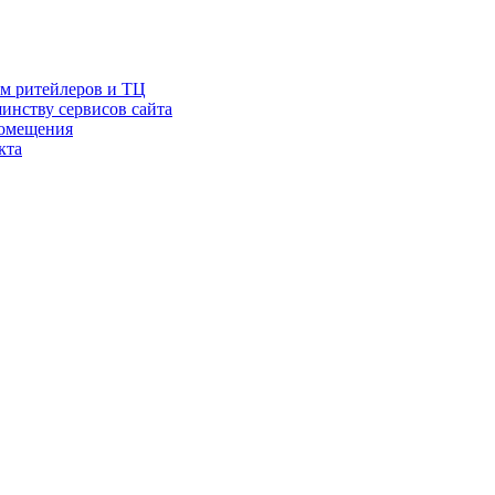
ам ритейлеров и ТЦ
инству сервисов сайта
помещения
кта