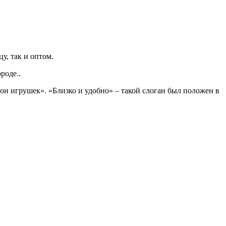
у, так и оптом.
роде..
он игрушек». «Близко и удобно» – такой слоган был положен в