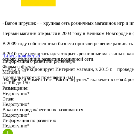
«Вагон игрушек» – крупная сеть розничных магазинов игр и иг
Первый магазин открылся в 2003 году в Великом Новгороде в ф
В 2009 году собственники бизнеса приняли решение развивать
В 2010 году появилась идея открыть розничные магазины в каж
Читать полностью
основу концепции развития розничной сети.
Информация о развитии ритейлера
Формат объекта
С 2012 г. функционирует Интернет-магазин, в 2015 г. – провед
Магазин
Площадь искомых помещений (м2)
На данный момент сеть "Вагон игрушек" включает в себя 4 ро
от 100 до 150
Размещение:
Недоступно*
Этаж:
Недоступно*
В каких городах/регионах развиваются
Недоступно*
Информация по развитию
Недоступно*