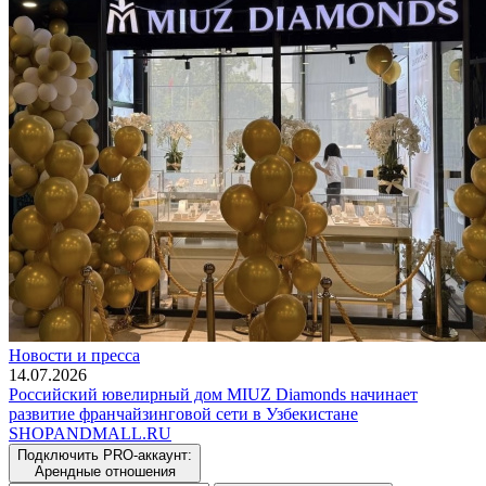
Новости и пресса
14.07.2026
Российский ювелирный дом MIUZ Diamonds начинает
развитие франчайзинговой сети в Узбекистане
SHOP
AND
MALL.RU
Подключить PRO-аккаунт:
Арендные отношения