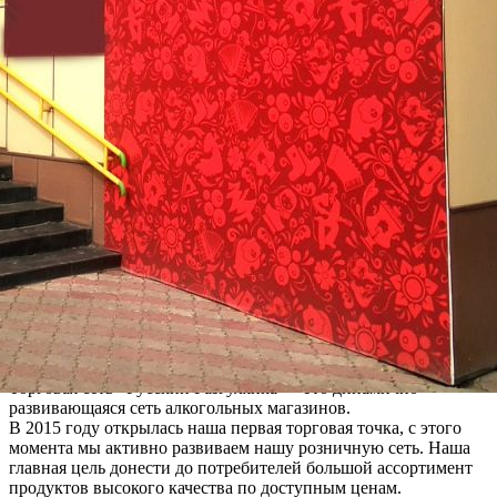
Торговая сеть «Русский Разгуляйка» – это динамично
развивающаяся сеть алкогольных магазинов.
В 2015 году открылась наша первая торговая точка, с этого
момента мы активно развиваем нашу розничную сеть. Наша
главная цель донести до потребителей большой ассортимент
продуктов высокого качества по доступным ценам.