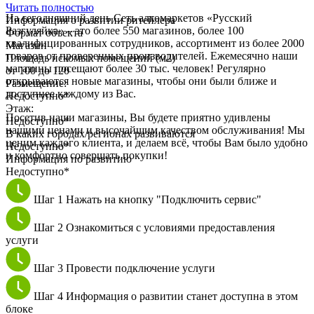
Читать полностью
На сегодняшний день Сеть алкомаркетов «Русский
Информация о развитии ритейлера
Разгуляйка» – это более 550 магазинов, более 100
Формат объекта
квалифицированных сотрудников, ассортимент из более 2000
Магазин
товаров от проверенных производителей. Ежемесячно наши
Площадь искомых помещений (м2)
магазины посещают более 30 тыс. человек! Регулярно
от 100 до 120
открываются новые магазины, чтобы они были ближе и
Размещение:
доступнее каждому из Вас.
Недоступно*
Этаж:
Посетив наши магазины, Вы будете приятно удивлены
Недоступно*
нашими ценами и высочайшим качеством обслуживания! Мы
В каких городах/регионах развиваются
ценим каждого клиента, и делаем всё, чтобы Вам было удобно
Недоступно*
и комфортно совершать покупки!
Информация по развитию
Недоступно*
Шаг 1
Нажать на кнопку "Подключить сервис"
Шаг 2
Ознакомиться с условиями предоставления
услуги
Шаг 3
Провести подключение услуги
Шаг 4
Информация о развитии станет доступна в этом
блоке