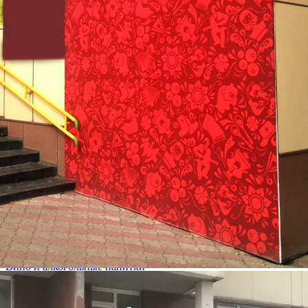
Сеть алкомаркетов «Русский Разгуляйка» – это более 55...
11163 (+3)
Навигация
О ритейлере
О компании
Информация о развитии ритейлера
Где представлена ТС
Контакты
Фотогалерея
О ритейлере Русский
Разгуляйка
Название:
Русский Разгуляйка
Компания создана в стране
Россия
Основной вид деятельности
Вино и алкогольные напитки
Ценовая категория
Средний
Изменить
Компания основана