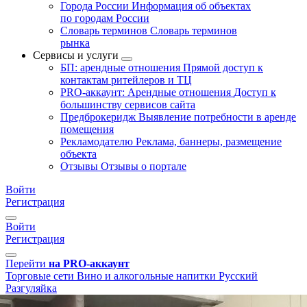
Города России
Информация об объектах
по городам России
Словарь терминов
Словарь терминов
рынка
Сервисы и услуги
БП: арендные отношения
Прямой доступ к
контактам ритейлеров и ТЦ
PRO-аккаунт: Арендные отношения
Доступ к
большинству сервисов сайта
Предброкеридж
Выявление потребности в аренде
помещения
Рекламодателю
Реклама, баннеры, размещение
объекта
Отзывы
Отзывы о портале
Войти
Регистрация
Войти
Регистрация
Перейти
на PRO-аккаунт
Торговые сети
Вино и алкогольные напитки
Русский
Разгуляйка