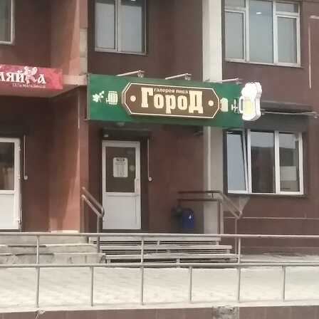
2015
Количество объектов в мире
551
Количество объектов в России
551
Представлены в регионах
Абакан
,
Ачинск
,
Железногорск
,
Зеленогорск
,
Красноярск
,
Кызыл
,
Лесосибирск
Изменить
Наличие франчайзинга
Нет
О компании Русский
Разгуляйка