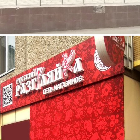
Средний
Вино и алкогольные напитки
Русский Разгуляйка
Связаться с ритейлером
Узнать планы развития ритейлера
Торговая сеть «Русский Разгуляйка» – это динамично
развивающаяся сеть алкогольных магазинов. В 2015 году
открылась наша первая торговая точка, с этого момента мы
активно развиваем нашу розничную сеть. Наша главная цель
донести до потребителей большой ассортимент продуктов
высокого качества по доступным ценам. На сегодняшний день