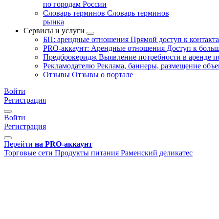
по городам России
Словарь терминов
Словарь терминов
рынка
Сервисы и услуги
БП: арендные отношения
Прямой доступ к контакт
PRO-аккаунт: Арендные отношения
Доступ к больш
Предброкеридж
Выявление потребности в аренде 
Рекламодателю
Реклама, баннеры, размещение объе
Отзывы
Отзывы о портале
Войти
Регистрация
Войти
Регистрация
Перейти
на PRO-аккаунт
Торговые сети
Продукты питания
Раменский деликатес