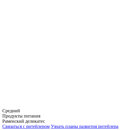
Средний
Продукты питания
Раменский деликатес
Связаться с ритейлером
Узнать планы развития ритейлера