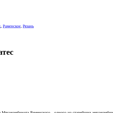
к
,
Раменское
,
Рязань
атес
ия Мясокомбината Раменского - одного из старейших мясокомби