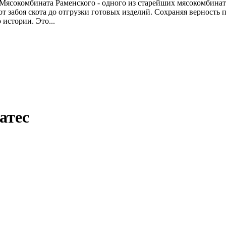
я Мясокомбината Раменского - одного из старейших мясокомбина
от забоя скота до отгрузки готовых изделий. Сохраняя верност
 истории. Это...
атес