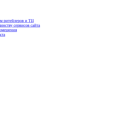
ам ритейлеров и ТЦ
инству сервисов сайта
помещения
кта