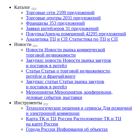
Каталог
Торговые сети
2109 предложений
Торговые центры
2031 предложений
Франшизы
353 предложений
Заявки ритейлеров
31 предложений
Покупка/Аренда помещений
42295 предложений
Аналитика ТЦ и СП
Статистика по ТЦ и СП
Новости
Новости
Новости рынка коммерческой
торговой недвижимости
Закупки: новости
Новости рынка закупок
и поставок в ритейл
Статьи
Статьи о торговой недвижимости,
ритейле и франчайзинге
Закупки: статьи
Статьи рынка закупок
и поставок в ритейл
Мероприятия
Мероприятия, конференции,
деловые события, выставки
Инструменты
Технологические решения и сервисы
Для рознично
и электронной коммерции
Карта ТК и ТЦ России
Расположение ТК и ТЦ
на карте России
Города России
Информация об объектах