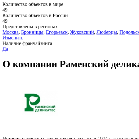
Количество объектов в мире
49
Количество объектов в России
49
Представлены в регионах
Москва
,
Бронницы
,
Егорьевск
,
Жуковский
,
Люберцы
,
Подольс
Изменить
Наличие франчайзинга
Да
О компании Раменский делик
История раменских деликатесов началась в 1974 г. с основан