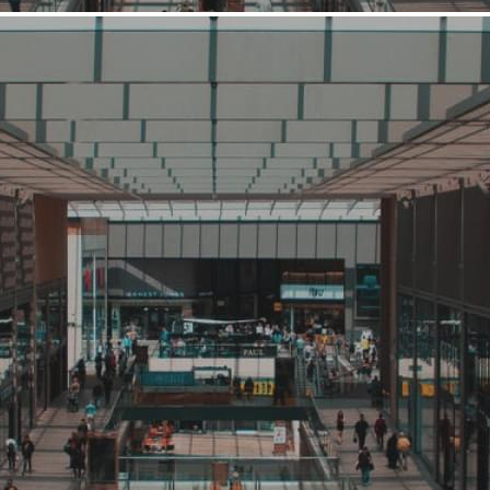
Средний
Товары и услуги для детей
МINIDINO
Связаться с ритейлером
Узнать планы развития ритейлера
МINIDINO - новый красочный бренд необычной, но
функциональной детской одежды. МINIDINO родом из
Сибири. Все начиналось с производства небольшой партии
курток-динозавриков в 2016 году, что и послужило для
названия бренда. Сейчас сеть насчитывает 10 розничных
магазинов.
1721 (+1)
Навигация
О ритейлере
О компании
Информация о развитии ритейлера
Где представлена ТС
Контакты
О ритейлере МINIDINO
Название:
МINIDINO