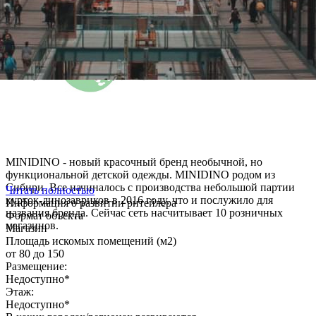
МINIDINO - новый красочный бренд необычной, но
функциональной детской одежды. МINIDINO родом из
Сибири. Все начиналось с производства небольшой партии
Читать полностью
курток-динозавриков в 2016 году, что и послужило для
Информация о развитии ритейлера
названия бренда. Сейчас сеть насчитывает 10 розничных
Формат объекта
магазинов.
Магазин
Площадь искомых помещений (м2)
от 80 до 150
Размещение:
Недоступно*
Этаж:
Недоступно*