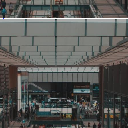
Компания создана в стране
Россия
Основной вид деятельности
Товары и услуги для детей
Ценовая категория
Средний
Изменить
Компания основана
2016
Количество объектов в мире
10
Количество объектов в России
10
Представлены в регионах
Москва
,
Санкт-Петербург
,
Барнаул
,
Екатеринбург
,
Кемерово
,
Красноярск
,
Новосибирск
,
Омск
,
Томск
,
Якутск
Изменить
Наличие франчайзинга
Нет
О компании МINIDINO