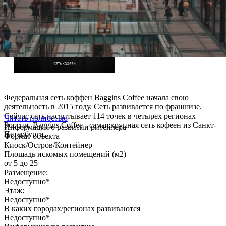
Федеральная сеть коффен Baggins Coffee начала свою
деятельность в 2015 году. Сеть развивается по франшизе.
Сейчас сеть насчитывает 114 точек в четырех регионах
Читать полностью
России. Baggins Coffee - самая крупная сеть кофеен из Санкт-
Информация о развитии ритейлера
Петербурга.
Формат объекта
Киоск/Остров/Контейнер
Площадь искомых помещений (м2)
от 5 до 25
Размещение:
Недоступно*
Этаж:
Недоступно*
В каких городах/регионах развиваются
Недоступно*