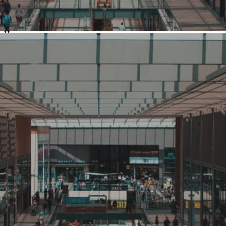
Россия
Основной вид деятельности
Кафе, ресторан
Ценовая категория
Средний
Изменить
Компания основана
2015
Количество объектов в мире
4
Количество объектов в России
4
Представлены в регионах
Москва
,
Санкт-Петербург
,
Воронеж
,
Кингисепп
Изменить
Наличие франчайзинга
Да
О компании Baggins Coffee