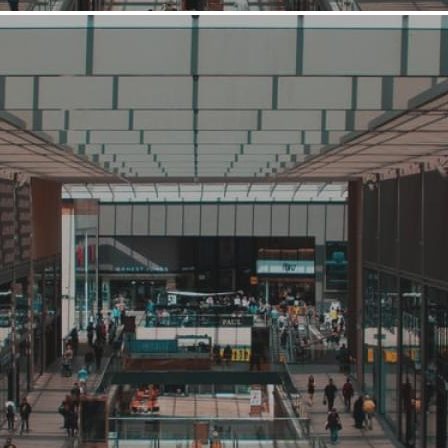
Средний
Кафе, ресторан
Baggins Coffee
Связаться с ритейлером
Узнать планы развития ритейлера
Федеральная сеть коффен Baggins Coffee начала свою
деятельность в 2015 году. Сеть развивается по франшизе.
Сейчас сеть насчитывает 114 точек в четырех регионах
России. Baggins Coffee - самая крупная сеть кофеен из Санкт-
Петербурга.
2506 (+1)
Навигация
О ритейлере
О компании
Информация о развитии ритейлера
Где представлена ТС
Контакты
О ритейлере Baggins Coffee
Название:
Baggins Coffee
Компания создана в стране