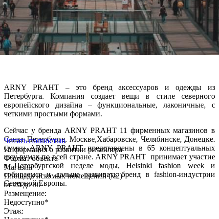
ARNY PRAHT – это бренд аксессуаров и одежды из
Петербурга. Компания создает вещи в стиле северного
европейского дизайна – функциональные, лаконичные, с
четкими простыми формами.
Сейчас у бренда ARNY PRAHT 11 фирменных магазинов в
Санкт-Петербурге, Москве,Хабаровске, Челябинске, Донецке.
Читать полностью
умки ARNY PRAHT представлены в 65 концептуальных
С
Информация о развитии ритейлера
шоу-румах по всей стране. ARNY PRAHT принимает участие
Формат объекта
в Петербургской неделе моды, Helsinki fashion week и
Магазин
собираемся и дальше развивать бренд в fashion-индустрии
Площадь искомых помещений (м2)
Северной Европы.
от 20 до 30
Размещение:
Недоступно*
Этаж: