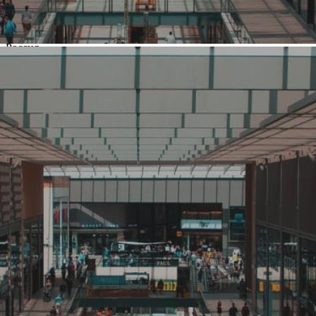
Название:
ARNY PRAHT
Компания создана в стране
Россия
Основной вид деятельности
Аксессуары
Ценовая категория
Средний
Изменить
Компания основана
1920
Количество объектов в мире
11
Количество объектов в России
11
Представлены в регионах
Москва
,
Санкт-Петербург
,
Хабаровск
,
Челябинск
Изменить
Наличие франчайзинга
Да
О компании ARNY PRAHT