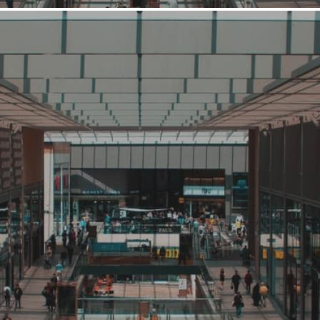
Средний
Аксессуары
ARNY PRAHT
Связаться с ритейлером
Узнать планы развития ритейлера
ARNY PRAHT – это бренд аксессуаров и одежды из
Петербурга. Компания создает вещи в стиле северного
европейского дизайна – функциональные, лаконичные, с
четкими простыми формами. Сейчас у бренда ARNY PRAHT
11 фирменных магазинов в Санкт-Петербурге,
Москве,Хабаровске, Челябинске, Донецке. Сумки ARNY
PRAHT представлены в 65 концептуальных шоу-румах по
всей стране. ARNY PRAHT принимает учас...
2844 (+2)
Навигация
О ритейлере
О компании
Информация о развитии ритейлера
Где представлена ТС
Контакты
О ритейлере ARNY PRAHT