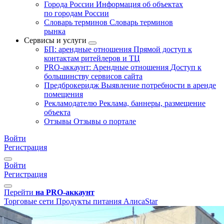
Города России
Информация об объектах
по городам России
Словарь терминов
Словарь терминов
рынка
Сервисы и услуги
БП: арендные отношения
Прямой доступ к
контактам ритейлеров и ТЦ
PRO-аккаунт: Арендные отношения
Доступ к
большинству сервисов сайта
Предброкеридж
Выявление потребности в аренде
помещения
Рекламодателю
Реклама, баннеры, размещение
объекта
Отзывы
Отзывы о портале
Войти
Регистрация
Войти
Регистрация
Перейти
на PRO-аккаунт
Торговые сети
Продукты питания
АлисаStar