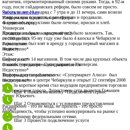
вагончик, отремонтированный своими руками. Тогда, в 92-м
году, после гайдаровских реформ, было совсем не просто.
Работали лет 10 подряд с 7 утра и до 11 вечера, сами возили
Читать полностью
товар на чем придется, сами грузили и продавали.
Информация о развитии ритейлера
А первыми продуктами были печенье, ириски и хлеб.
Формат объекта
Универсам
Кредитов не брали - проcто нечего было заложить. Так,
Площадь искомых помещений (м2)
постепенно, к 95-му году уже было 4 киоска в Чебаркуле и
от 100 до 500
параллельно был взят в аренду у города первый магазин в
Размещение:
подвале.
Недоступно*
Этаж:
Сейчас в сети 14 магазинов. В том числе два крупных объекта
Недоступно*
самообслуживания - Супермаркет и Универсам.
В каких городах/регионах развиваются
Недоступно*
Торгово-досуговый комплекс «Супермаркет Алиса» был
Информация по развитию
построен нами в центре Чебаркуля и открыт 12 сентября 2008
Недоступно*
года. За короткое время стал ведущим предприятием торговли
на территории города. Директором сети является Голышев
Шаг 1
Нажать на кнопку "Подключить сервис"
Денис Юрьевич.
Шаг 2
Ознакомиться с условиями предоставления
Расширение - это не мода, не прихоть - это просто
услуги
необходимость, чтобы успешно конкурировать на рынке с
крупнейшими федеральными сетями.
Шаг 3
Провести подключение услуги