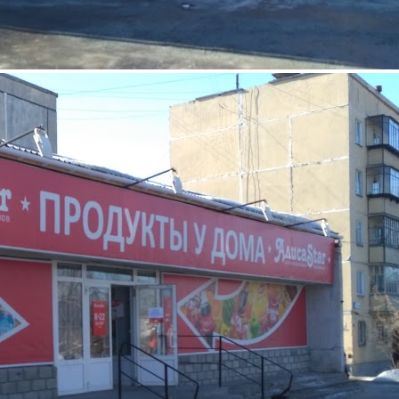
Средний
Продукты питания
АлисаStar
Связаться с ритейлером
Узнать планы развития ритейлера
Основатель торговой сети продуктовых магазинов «Алиса» -
Голышев Юрий Иванович. Первый торговый объект - это
старый строительный вагончик, отремонтированный своими
руками. Тогда, в 92-м году, после гайдаровских реформ, было
совсем не просто. Работали лет 10 подряд с 7 утра и до 11
вечера, сами возили товар на чем придется, сами грузили и
продавали. А первыми продуктами были печенье, ириски и
хлеб. ...
3257 (+1)
Навигация
О ритейлере
О компании
Информация о развитии ритейлера
Где представлена ТС
Контакты