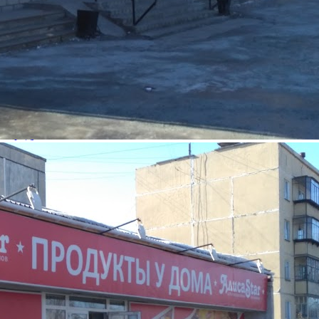
Фотогалерея
О ритейлере АлисаStar
Название:
АлисаStar
Компания создана в стране
Россия
Основной вид деятельности
Продукты питания
Ценовая категория
Средний
Изменить
Компания основана
1992
Количество объектов в мире
4
Количество объектов в России
4
Представлены в регионах
Чебаркуль
Изменить
Наличие франчайзинга
Нет