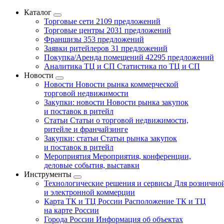
Каталог
Торговые сети
2109 предложений
Торговые центры
2031 предложений
Франшизы
353 предложений
Заявки ритейлеров
31 предложений
Покупка/Аренда помещений
42295 предложений
Аналитика ТЦ и СП
Статистика по ТЦ и СП
Новости
Новости
Новости рынка коммерческой
торговой недвижимости
Закупки: новости
Новости рынка закупок
и поставок в ритейл
Статьи
Статьи о торговой недвижимости,
ритейле и франчайзинге
Закупки: статьи
Статьи рынка закупок
и поставок в ритейл
Мероприятия
Мероприятия, конференции,
деловые события, выставки
Инструменты
Технологические решения и сервисы
Для рознично
и электронной коммерции
Карта ТК и ТЦ России
Расположение ТК и ТЦ
на карте России
Города России
Информация об объектах