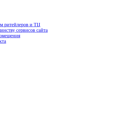
ам ритейлеров и ТЦ
инству сервисов сайта
помещения
кта