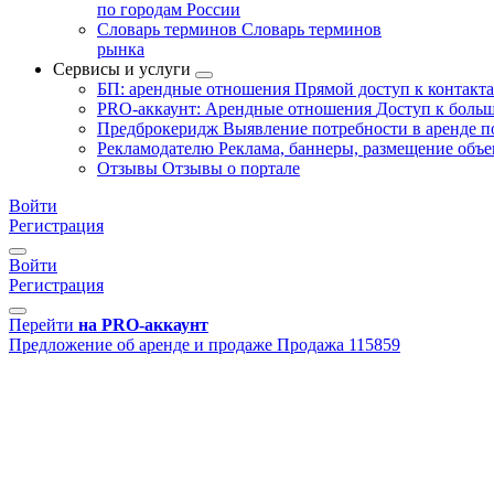
по городам России
Словарь терминов
Словарь терминов
рынка
Сервисы и услуги
БП: арендные отношения
Прямой доступ к контакт
PRO-аккаунт: Арендные отношения
Доступ к больш
Предброкеридж
Выявление потребности в аренде 
Рекламодателю
Реклама, баннеры, размещение объе
Отзывы
Отзывы о портале
Войти
Регистрация
Войти
Регистрация
Перейти
на PRO-аккаунт
Предложение об аренде и продаже
Продажа
115859