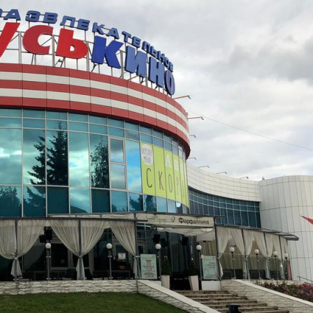
Владимирская обл
Получить контакты
Посмотреть на карте
50/100 здания (общая площадь здания 4935 кв/м.) Кадастровый
номер: 33:22:032169:27 50/100 земельного участка
(содержание здания кинотеатра), общая площадь участка 8616
кв/м. Кадастровый номер: 33:22:032169:21 Объекты в
собственности. Имущество находится в г. Владимир
(Суздальский проспект, д.8). В здании...
431 (+1)
Навигация
Характеристики
О помещении
Где находится
Контакты
Другие объявления
Характеристики помещения
№ объявления
105610
Дата размещения
12.10.2023
Город