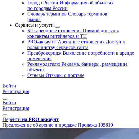
Города России
Информация об объектах
по городам России
Словарь терминов
Словарь терминов
рынка
Сервисы и услуги
БП: арендные отношения
Прямой доступ к
контактам ритейлеров и ТЦ
PRO-аккаунт: Арендные отношения
Доступ к
большинству сервисов сайта
Предброкеридж
Выявление потребности в аренде
помещения
Рекламодателю
Реклама, баннеры, размещение
объекта
Отзывы
Отзывы о портале
Войти
Регистрация
Войти
Регистрация
Перейти
на PRO-аккаунт
Предложение об аренде и продаже
Продажа
105610