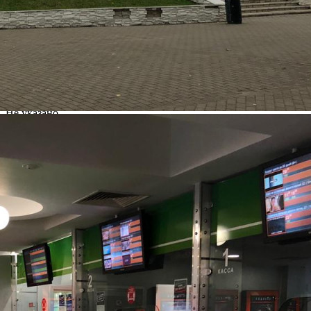
Владимир
Адрес
Суздальский проспект, д.8
Расположено
Торговый Центр
Этаж
Предлагается
Продажа
Желаемый / подходящий вид деятельности
Не указано
Назначение
Не указано
Размер площади (м2)
2467
Цена за помещение
120 000 000 руб.
О помещении