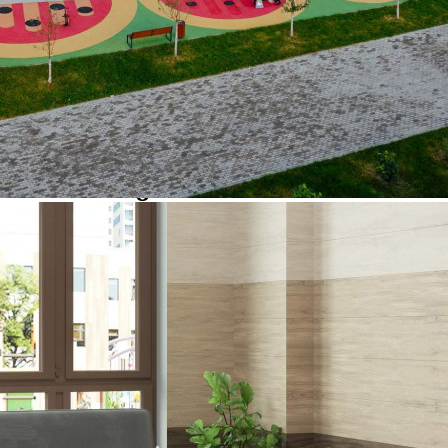
Продажа
99841 - Г. ВИДНОЕ,
ПОСЕЛОК БИТЦА,
ЮЖНЫЙ БУЛЬВАР, Д.5
Москва / Московская обл
Получить контакты
Посмотреть на карте
Продаётся кладовое помещение общей площадью 2.3 кв.м. на
-1-м этаже 18 этажного дома.[#4040454#]
524 (+1)
Навигация
Характеристики
О помещении
Где находится
Контакты