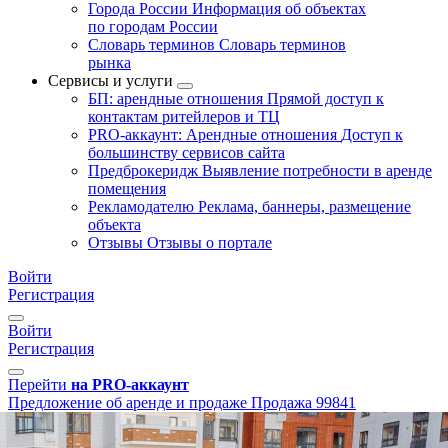
Города России
Информация об объектах
по городам России
Словарь терминов
Словарь терминов
рынка
Сервисы и услуги
БП: арендные отношения
Прямой доступ к
контактам ритейлеров и ТЦ
PRO-аккаунт: Арендные отношения
Доступ к
большинству сервисов сайта
Предброкеридж
Выявление потребности в аренде
помещения
Рекламодателю
Реклама, баннеры, размещение
объекта
Отзывы
Отзывы о портале
Войти
Регистрация
Войти
Регистрация
Перейти
на PRO-аккаунт
Предложение об аренде и продаже
Продажа
99841