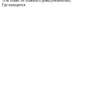
-1-м этаже 18 этажного дома.[#4040454#]
Где находится