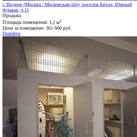
г. Видное (Москва / Московская обл), поселок Битца, Южный
бульвар, д.11
Продажа
2
Площадь помещения:
3.2 м
Цена за помещение:
361 600 руб.
Перейти