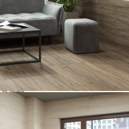
Другие объявления
Характеристики помещения
№ объявления
99841
Дата размещения
05.08.2022
Город
Видное
Адрес
поселок Битца, Южный бульвар, д.5
Расположено
Этаж
-1
Предлагается
Продажа
Желаемый / подходящий вид деятельности
Не указано
Назначение
Не указано
Размер площади (м2)
2.3
Цена за помещение
265 650 руб.
О помещении