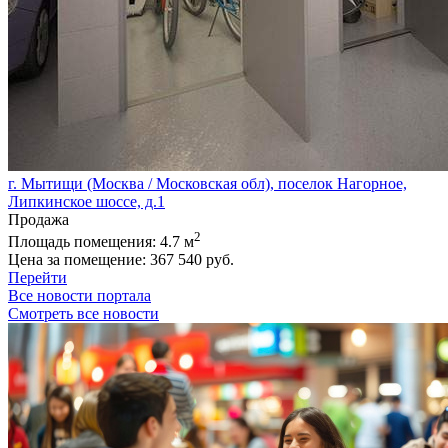
г. Мытищи (Москва / Московская обл), поселок Нагорное,
Липкинское шоссе, д.1
Продажа
2
Площадь помещения:
4.7 м
Цена за помещение:
367 540 руб.
Перейти
Все новости портала
Смотреть все новости