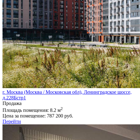
г. Москва (Москва / Московская обл), Ленинградское шоссе,
д.228Бстр1
Продажа
2
Площадь помещения:
8.2 м
Цена за помещение:
787 200 руб.
Перейти