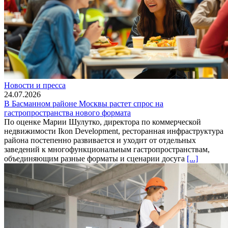
Новости и пресса
24.07.2026
В Басманном районе Москвы растет спрос на
гастропространства нового формата
По оценке Марии Шулутко, директора по коммерческой
недвижимости Ikon Development, ресторанная инфраструктура
района постепенно развивается и уходит от отдельных
заведений к многофункциональным гастропространствам,
объединяющим разные форматы и сценарии досуга
[...]