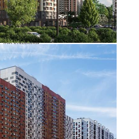
Где находится
Контакты
Другие объявления
Характеристики помещения
№ объявления
115198
Дата размещения
30.04.2025
Город
Видное
Адрес
поселок Битца, Южный бульвар, д.11
Расположено
Этаж
-1
Предлагается
Продажа
Желаемый / подходящий вид деятельности
Не указано
Назначение
Не указано
Размер площади (м2)
2.5
Цена за помещение