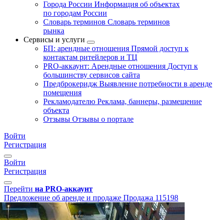
Города России
Информация об объектах
по городам России
Словарь терминов
Словарь терминов
рынка
Сервисы и услуги
БП: арендные отношения
Прямой доступ к
контактам ритейлеров и ТЦ
PRO-аккаунт: Арендные отношения
Доступ к
большинству сервисов сайта
Предброкеридж
Выявление потребности в аренде
помещения
Рекламодателю
Реклама, баннеры, размещение
объекта
Отзывы
Отзывы о портале
Войти
Регистрация
Войти
Регистрация
Перейти
на PRO-аккаунт
Предложение об аренде и продаже
Продажа
115198