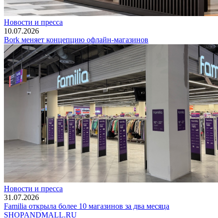
Новости и пресса
10.07.2026
Bork меняет концепцию офлайн-магазинов
Новости и пресса
31.07.2026
Familia открыла более 10 магазинов за два месяца
SHOP
AND
MALL.RU