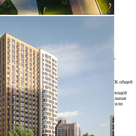
Продажа
115198 - Г. ВИДНОЕ,
ПОСЕЛОК БИТЦА,
ЮЖНЫЙ БУЛЬВАР, Д.11
Москва / Московская обл
Получить контакты
Посмотреть на карте
Прямая продажа от застройщика! Кладовая номер 112К общей
площадью 2.5 кв. м на -1-м этаже в Южная Битца.
Дополнительная скидка 2% на покупку 2-й и последующей
недвижимости: для клиентов предоставляется специальная
скидка до 2% в готовых корпусах. Скидку на вторую или
последующую покупку можно получить при пр...
563 (+2)
Навигация
Характеристики
О помещении