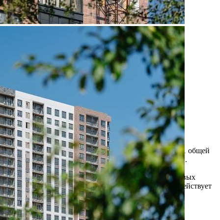
Продажа
109452 - Г. ВИДНОЕ,
ДЕРЕВНЯ ТАРЫЧЕВО,
ФРУКТОВЫЕ САДЫ
УЛИЦА, Д.2/10
Москва / Московская обл
Получить контакты
Посмотреть на карте
Прямая продажа от застройщика! Кладовая номер 141 общей
площадью 5.7 кв. м на -2-м этаже в ЖК "1-й Южный".
Рассрочка на кладовые в готовых объектах: ГК ФСК
предлагает программу рассрочки на кладовые в готовых
объектах. На кладовые в ЖК «1-й Южный» корп. 2 действует
рассрочка сроком до года. ПВ от 30%. Рассро...
338 (+1)
Навигация