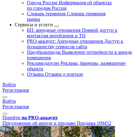
Города России
Информация об объектах
по городам России
Словарь терминов
Словарь терминов
рынка
Сервисы и услуги
БП: арендные отношения
Прямой доступ к
контактам ритейлеров и ТЦ
PRO-аккаунт: Арендные отношения
Доступ к
большинству сервисов сайта
Предброкеридж
Выявление потребности в аренде
помещения
Рекламодателю
Реклама, баннеры, размещение
объекта
Отзывы
Отзывы о портале
Войти
Регистрация
Войти
Регистрация
Перейти
на PRO-аккаунт
Предложение об аренде и продаже
Продажа
109452