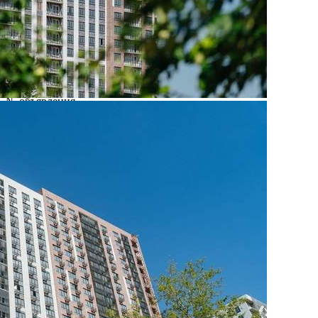
Характеристики
О помещении
Где находится
Контакты
Другие объявления
Характеристики помещения
№ объявления
109452
Дата размещения
27.08.2025
Город
Видное
Адрес
деревня Тарычево, Фруктовые сады улица, д.2/10
Расположено
Этаж
-2
Предлагается
Продажа
Желаемый / подходящий вид деятельности
Не указано
Назначение
Не указано