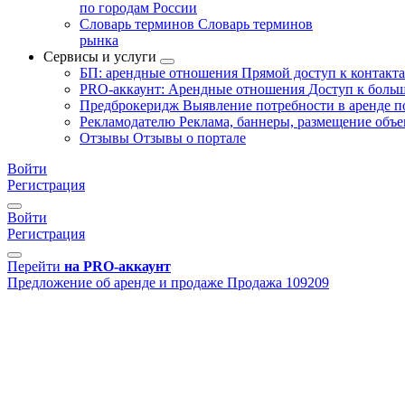
по городам России
Словарь терминов
Словарь терминов
рынка
Сервисы и услуги
БП: арендные отношения
Прямой доступ к контакт
PRO-аккаунт: Арендные отношения
Доступ к больш
Предброкеридж
Выявление потребности в аренде 
Рекламодателю
Реклама, баннеры, размещение объе
Отзывы
Отзывы о портале
Войти
Регистрация
Войти
Регистрация
Перейти
на PRO-аккаунт
Предложение об аренде и продаже
Продажа
109209