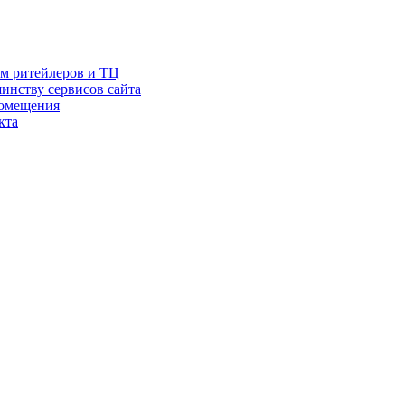
ам ритейлеров и ТЦ
инству сервисов сайта
помещения
кта