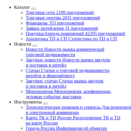
Каталог
Торговые сети
2109 предложений
Торговые центры
2031 предложений
Франшизы
353 предложений
Заявки ритейлеров
31 предложений
Покупка/Аренда помещений
42295 предложений
Аналитика ТЦ и СП
Статистика по ТЦ и СП
Новости
Новости
Новости рынка коммерческой
торговой недвижимости
Закупки: новости
Новости рынка закупок
и поставок в ритейл
Статьи
Статьи о торговой недвижимости,
ритейле и франчайзинге
Закупки: статьи
Статьи рынка закупок
и поставок в ритейл
Мероприятия
Мероприятия, конференции,
деловые события, выставки
Инструменты
Технологические решения и сервисы
Для рознично
и электронной коммерции
Карта ТК и ТЦ России
Расположение ТК и ТЦ
на карте России
Города России
Информация об объектах