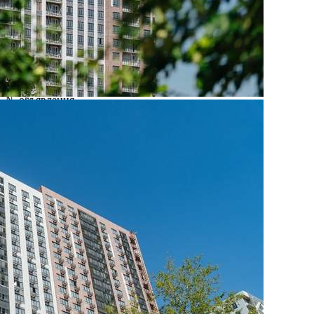
Характеристики
О помещении
Где находится
Контакты
Другие объявления
Характеристики помещения
№ объявления
109224
Дата размещения
27.08.2025
Город
Видное
Адрес
деревня Тарычево, Фруктовые сады улица, д.2/10
Расположено
Этаж
-1
Предлагается
Продажа
Желаемый / подходящий вид деятельности
Не указано
Назначение
Не указано