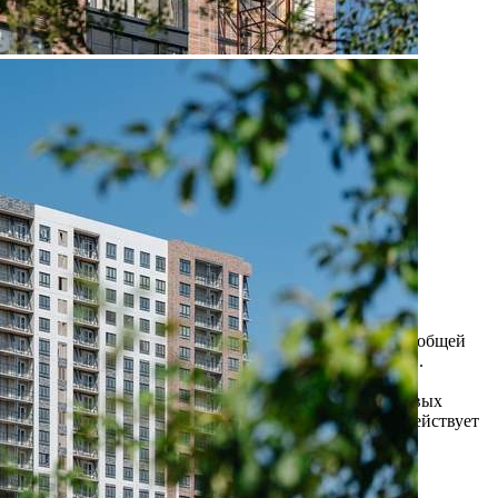
Продажа
109224 - Г. ВИДНОЕ,
ДЕРЕВНЯ ТАРЫЧЕВО,
ФРУКТОВЫЕ САДЫ
УЛИЦА, Д.2/10
Москва / Московская обл
Получить контакты
Посмотреть на карте
Прямая продажа от застройщика! Кладовая номер 28 общей
площадью 3.5 кв. м на -1-м этаже в ЖК "1-й Южный".
Рассрочка на кладовые в готовых объектах: ГК ФСК
предлагает программу рассрочки на кладовые в готовых
объектах. На кладовые в ЖК «1-й Южный» корп. 2 действует
рассрочка сроком до года. ПВ от 30%. Рассроч...
303 (+1)
Навигация