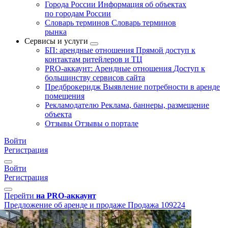
Города России
Информация об объектах
по городам России
Словарь терминов
Словарь терминов
рынка
Сервисы и услуги
БП: арендные отношения
Прямой доступ к
контактам ритейлеров и ТЦ
PRO-аккаунт: Арендные отношения
Доступ к
большинству сервисов сайта
Предброкеридж
Выявление потребности в аренде
помещения
Рекламодателю
Реклама, баннеры, размещение
объекта
Отзывы
Отзывы о портале
Войти
Регистрация
Войти
Регистрация
Перейти
на PRO-аккаунт
Предложение об аренде и продаже
Продажа
109224