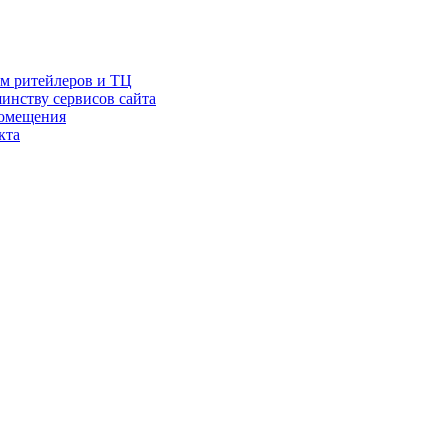
ам ритейлеров и ТЦ
инству сервисов сайта
помещения
кта