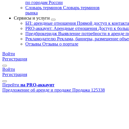
по городам России
Словарь терминов
Словарь терминов
рынка
Сервисы и услуги
БП: арендные отношения
Прямой доступ к контакт
PRO-аккаунт: Арендные отношения
Доступ к больш
Предброкеридж
Выявление потребности в аренде 
Рекламодателю
Реклама, баннеры, размещение объе
Отзывы
Отзывы о портале
Войти
Регистрация
Войти
Регистрация
Перейти
на PRO-аккаунт
Предложение об аренде и продаже
Продажа
125338