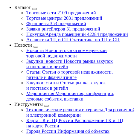
Каталог
Торговые сети
2109 предложений
Торговые центры
2031 предложений
Франшизы
353 предложений
Заявки ритейлеров
31 предложений
Покупка/Аренда помещений
42284 предложений
Аналитика ТЦ и СП
Статистика по ТЦ и СП
Новости
Новости
Новости рынка коммерческой
торговой недвижимости
Закупки: новости
Новости рынка закупок
и поставок в ритейл
Статьи
Статьи о торговой недвижимости,
ритейле и франчайзинге
Закупки: статьи
Статьи рынка закупок
и поставок в ритейл
Мероприятия
Мероприятия, конференции,
деловые события, выставки
Инструменты
Технологические решения и сервисы
Для рознично
и электронной коммерции
Карта ТК и ТЦ России
Расположение ТК и ТЦ
на карте России
Города России
Информация об объектах