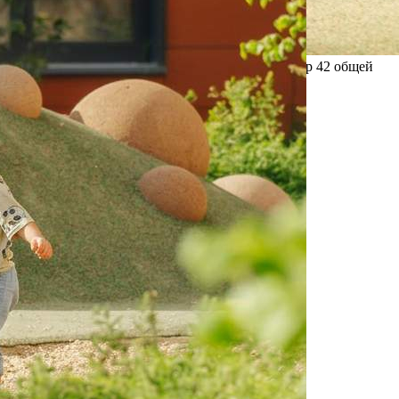
Прямая продажа от застройщика! Кладовая номер 42 общей
площадью 3.3 кв. м на -1-м этаже в ЖК «1-й
Донской»[#7374921#]
Где находится