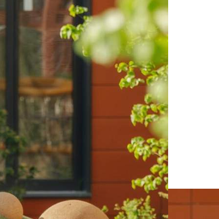
119422
Дата размещения
06.08.2026
Город
Видное
Адрес
деревня Сапроново, , д.1
Расположено
Этаж
-1
Предлагается
Продажа
Желаемый / подходящий вид деятельности
Не указано
Назначение
Не указано
Размер площади (м2)
3.3
Цена за помещение
392 700 руб.
О помещении