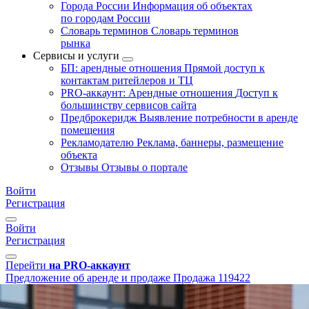
Города России
Информация об объектах
по городам России
Словарь терминов
Словарь терминов
рынка
Сервисы и услуги
БП: арендные отношения
Прямой доступ к
контактам ритейлеров и ТЦ
PRO-аккаунт: Арендные отношения
Доступ к
большинству сервисов сайта
Предброкеридж
Выявление потребности в аренде
помещения
Рекламодателю
Реклама, баннеры, размещение
объекта
Отзывы
Отзывы о портале
Войти
Регистрация
Войти
Регистрация
Перейти
на PRO-аккаунт
Предложение об аренде и продаже
Продажа
119422