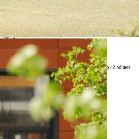
Продажа
119422 - Г. ВИДНОЕ,
ДЕРЕВНЯ САПРОНОВО, ,
Д.1
Москва / Московская обл
Получить контакты
Посмотреть на карте
Прямая продажа от застройщика! Кладовая номер 42 общей
площадью 3.3 кв. м на -1-м этаже в ЖК «1-й
Донской»[#7374921#]
388 (+1)
Навигация
Характеристики
О помещении
Где находится
Контакты
Другие объявления
Характеристики помещения
№ объявления