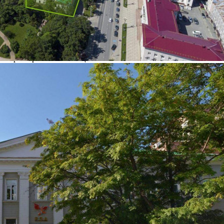
Характеристики
О помещении
Где находится
Контакты
Другие объявления
Характеристики помещения
№ объявления
120651
Дата размещения
15.12.2025
Город
Южно-Сахалинск
Адрес
Коммунистический проспект, д.31
Расположено
Этаж
Предлагается
Продажа
Желаемый / подходящий вид деятельности
Не указано
Назначение
Не указано
Размер площади (м2)
1440.9