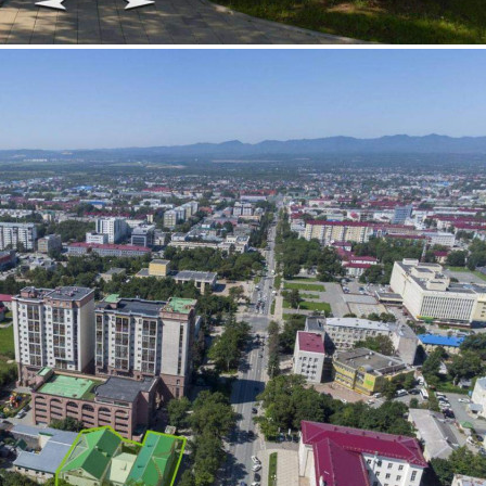
Продажа
120651 - Г. ЮЖНО-
САХАЛИНСК,
КОММУНИСТИЧЕСКИЙ
ПРОСПЕКТ, Д.31
Сахалинская обл
Получить контакты
Посмотреть на карте
Аукцион по продаже имущественного комплекса,
находящегося по адресу: (Сахалинская обл. , Южно-
Сахалинск, пр-кт Коммунистический, д. 31) Общая площадь:
0.14 га / 1440.9 м Начальная цена: 108 601 667,00 Дата
окончания приема заявок: 15.12.2025 15: 00: 00 Дата
проведения торгов: 19.12.2025 10: 00: 00...
189 (+1)
Навигация