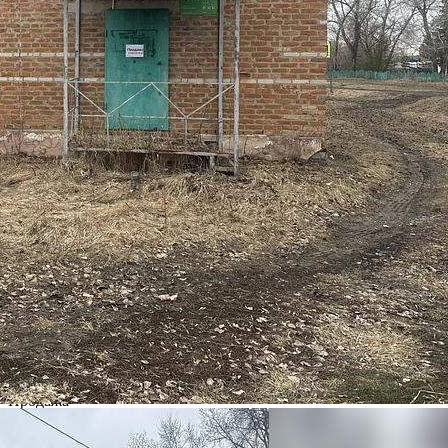
70 (+1)
Навигация
Характеристики
О помещении
Где находится
Контакты
Другие объявления
Характеристики помещения
№ объявления
124803
Дата размещения
28.05.2026
Город
Тюкалинск
Адрес
с. Старосолдатское, Советская улица, д.3
Расположено
Этаж
1
Предлагается
Продажа
Желаемый / подходящий вид деятельности
Не указано