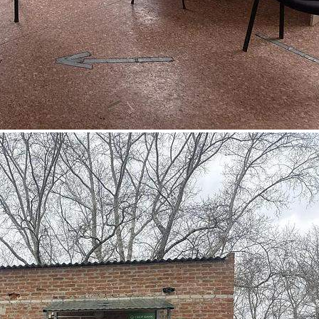
Продажа
124803 - Г. ТЮКАЛИНСК, С.
СТАРОСОЛДАТСКОЕ,
СОВЕТСКАЯ УЛИЦА, Д.3
Омская обл
Получить контакты
Посмотреть на карте
Продажа ПСН площадью 52.6 кв.м. Помещение располагается
в 1-этажном здании, находится на 1 этаже здания. Возможное
назначение - прочее.[#8305792#]