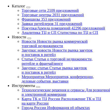
Каталог
Торговые сети
2109 предложений
Торговые центры
2031 предложений
Франшизы
353 предложений
Заявки ритейлеров
31 предложений
Покупка/Аренда помещений
42296 предложений
Аналитика ТЦ и СП
Статистика по ТЦ и СП
Новости
Новости
Новости рынка коммерческой
торговой недвижимости
Закупки: новости
Новости рынка закупок
и поставок в ритейл
Статьи
Статьи о торговой недвижимости,
ритейле и франчайзинге
Закупки: статьи
Статьи рынка закупок
и поставок в ритейл
Мероприятия
Мероприятия, конференции,
деловые события, выставки
Инструменты
Технологические решения и сервисы
Для рознично
и электронной коммерции
Карта ТК и ТЦ России
Расположение ТК и ТЦ
на карте России
Города России
Информация об объектах