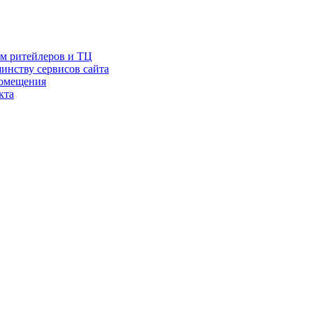
ам ритейлеров и ТЦ
инству сервисов сайта
помещения
кта