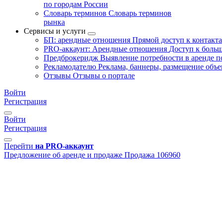
по городам России
Словарь терминов
Словарь терминов
рынка
Сервисы и услуги
БП: арендные отношения
Прямой доступ к контакт
PRO-аккаунт: Арендные отношения
Доступ к больш
Предброкеридж
Выявление потребности в аренде 
Рекламодателю
Реклама, баннеры, размещение объе
Отзывы
Отзывы о портале
Войти
Регистрация
Войти
Регистрация
Перейти
на PRO-аккаунт
Предложение об аренде и продаже
Продажа
106960