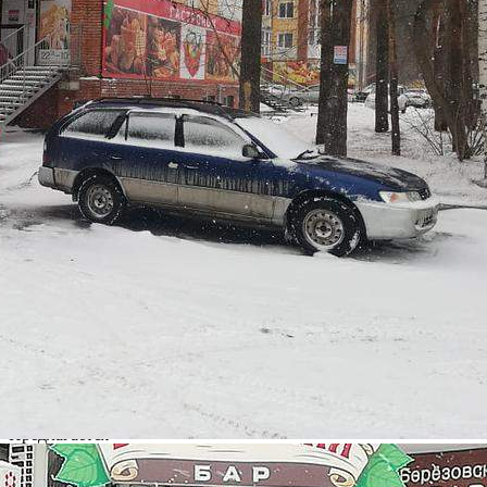
расположены жилые и коммерч...
559 (+1)
Навигация
Характеристики
О помещении
Где находится
Контакты
Другие объявления
Характеристики помещения
№ объявления
99386
Дата размещения
05.08.2022
Город
Томск
Адрес
Ивана Черных улица, д.66
Расположено
Этаж
1
Предлагается
Продажа
Желаемый / подходящий вид деятельности