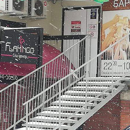
Не указано
Назначение
Не указано
Размер площади (м2)
206
Цена за помещение
2 881 270 руб.
О помещении