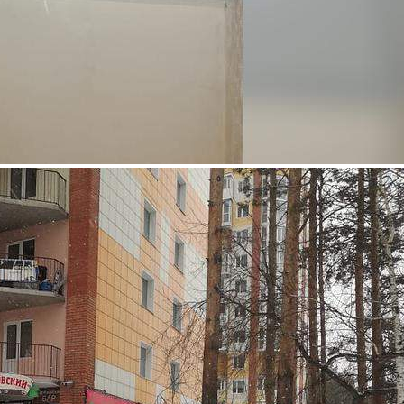
Продажа
99386 - Г. ТОМСК, ИВАНА
ЧЕРНЫХ УЛИЦА, Д.66
Томская обл
Получить контакты
Посмотреть на карте
В процедуре банкротства продается нежилое помещение 202.3
кв.м. Текущее использование - Спа-салонАдрес: г. Томск, ул.
Ивана Черных, д. 66Кадастровый номер 70: 21: 0100021:
7252Состояние - хорошее Помещение расположено в большом
жилом доме, в районе с развитой инфраструктурой. Рядом