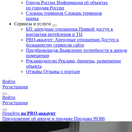
Города России
Информация об объектах
по городам России
Словарь терминов
Словарь терминов
рынка
Сервисы и услуги
БП: арендные отношения
Прямой доступ к
контактам ритейлеров и ТЦ
PRO-аккаунт: Арендные отношения
Доступ к
большинству сервисов сайта
Предброкеридж
Выявление потребности в аренде
помещения
Рекламодателю
Реклама, баннеры, размещение
объекта
Отзывы
Отзывы о портале
Войти
Регистрация
Войти
Регистрация
Перейти
на PRO-аккаунт
Предложение об аренде и продаже
Продажа
99386