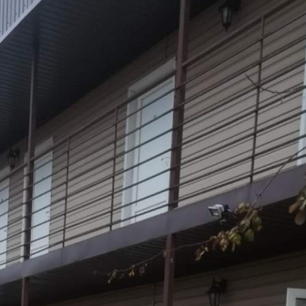
96666 - Г. ТЕМРЮК,
ПОСЕЛОК ПЕРЕСЫПЬ,
БОНДАРЕВОЙ УЛИЦА, Д.42
Краснодарский край
Получить контакты
Посмотреть на карте
Продам гостиницу. Готовая, осталось занести мебель. 2
здания: 1здание 168 кв.м. в нём находятся одноместные
номера (удобства находятся на улице - эконом вариант).
Второе здание - 530 кв.м. В нем 1, 2, 3, 4 местные номера
(удобства в номерах). Общая кухня, столовая прачечная, зона
отдыха с детьми. До моря 5-7...
682 (+1)
Навигация
Характеристики
О помещении
Где находится
Контакты
Другие объявления