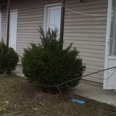
Характеристики помещения
№ объявления
96666
Дата размещения
09.04.2022
Город
Темрюк
Адрес
поселок Пересыпь, Бондаревой улица, д.42
Расположено
Этаж
2
Предлагается
Продажа
Желаемый / подходящий вид деятельности
Не указано
Назначение
Не указано
Размер площади (м2)
698.8
Цена за помещение
12 600 000 руб.
О помещении