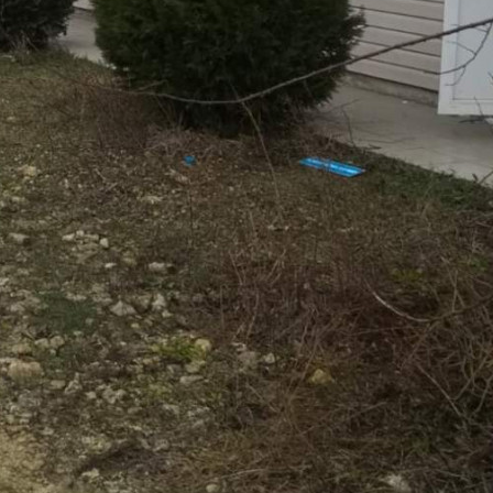
Продам гостиницу.
Готовая, осталось занести мебель. 2 здания: 1здание 168 кв.м.
в нём находятся одноместные номера (удобства находятся на
улице - эконом вариант). Второе здание - 530 кв.м. В нем 1, 2,
3, 4 местные номера (удобства в номерах).
Общая кухня, столовая прачечная, зона отдыха с детьми.
До моря 5-7 минут ходьбы.
Также в шаговой доступности магазины, супермаркеты, кафе,
рестораны, развлекательные зоны.
Гостиница находится вдоль проезжей части на видном месте.
У гостей не вызывает трудности поиска нас.
АЯКС не беспокоить, разговаривать не буду!
При желании просмотра - созвонитесь со мной заранее!!!
Центральное отопление, есть вода.[#3820066#]