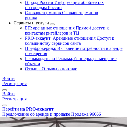
Города России
Информация об объектах
по городам России
Словарь терминов
Словарь терминов
рынка
Сервисы и услуги
БП: арендные отношения
Прямой доступ к
контактам ритейлеров и ТЦ
PRO-аккаунт: Арендные отношения
Доступ к
большинству сервисов сайта
Предброкеридж
Выявление потребности в аренде
помещения
Рекламодателю
Реклама, баннеры, размещение
объекта
Отзывы
Отзывы о портале
Войти
Регистрация
Войти
Регистрация
Перейти
на PRO-аккаунт
Предложение об аренде и продаже
Продажа
96666