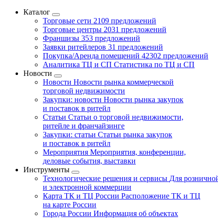
Каталог
Торговые сети
2109 предложений
Торговые центры
2031 предложений
Франшизы
353 предложений
Заявки ритейлеров
31 предложений
Покупка/Аренда помещений
42302 предложений
Аналитика ТЦ и СП
Статистика по ТЦ и СП
Новости
Новости
Новости рынка коммерческой
торговой недвижимости
Закупки: новости
Новости рынка закупок
и поставок в ритейл
Статьи
Статьи о торговой недвижимости,
ритейле и франчайзинге
Закупки: статьи
Статьи рынка закупок
и поставок в ритейл
Мероприятия
Мероприятия, конференции,
деловые события, выставки
Инструменты
Технологические решения и сервисы
Для рознично
и электронной коммерции
Карта ТК и ТЦ России
Расположение ТК и ТЦ
на карте России
Города России
Информация об объектах