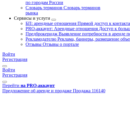
по городам России
Словарь терминов
Словарь терминов
рынка
Сервисы и услуги
БП: арендные отношения
Прямой доступ к контакт
PRO-аккаунт: Арендные отношения
Доступ к больш
Предброкеридж
Выявление потребности в аренде 
Рекламодателю
Реклама, баннеры, размещение объе
Отзывы
Отзывы о портале
Войти
Регистрация
Войти
Регистрация
Перейти
на PRO-аккаунт
Предложение об аренде и продаже
Продажа
116140