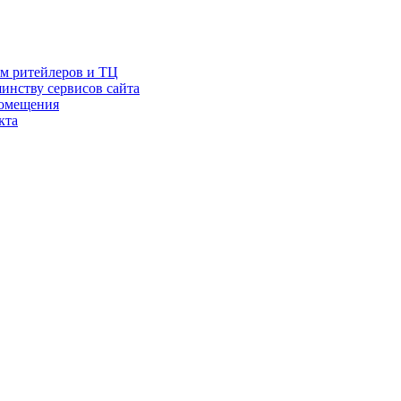
ам ритейлеров и ТЦ
инству сервисов сайта
помещения
кта