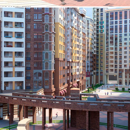
№ объявления
105276
Дата размещения
01.09.2023
Город
Развилка
Адрес
поселок Развилка, Римский проезд, д.5стр1
Расположено
Этаж
1
Предлагается
Продажа
Желаемый / подходящий вид деятельности
Не указано
Назначение
Не указано
Размер площади (м2)
4.6
Цена за помещение
329 470 руб.
О помещении