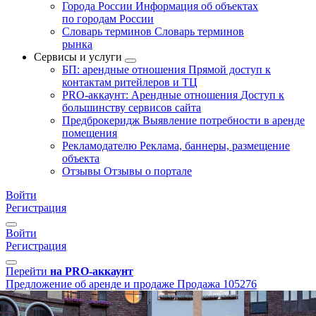
Города России
Информация об объектах
по городам России
Словарь терминов
Словарь терминов
рынка
Сервисы и услуги
БП: арендные отношения
Прямой доступ к
контактам ритейлеров и ТЦ
PRO-аккаунт: Арендные отношения
Доступ к
большинству сервисов сайта
Предброкеридж
Выявление потребности в аренде
помещения
Рекламодателю
Реклама, баннеры, размещение
объекта
Отзывы
Отзывы о портале
Войти
Регистрация
Войти
Регистрация
Перейти
на PRO-аккаунт
Предложение об аренде и продаже
Продажа
105276