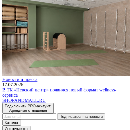
Новости и пресса
17.07.2026
В ТК «Невский центр» появился новый формат wellness-
сервиса
SHOP
AND
MALL.RU
Подключить PRO-аккаунт:
Арендные отношения
Подписаться на новости
Каталог
Инструменты