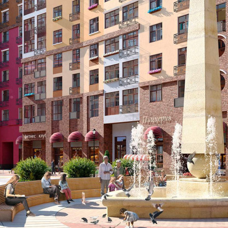
Продажа
105276 - Г. РАЗВИЛКА,
ПОСЕЛОК РАЗВИЛКА,
РИМСКИЙ ПРОЕЗД,
Д.5СТР1
Москва / Московская обл
Получить контакты
Посмотреть на карте
Прямая продажа от застройщика! Кладовая номер 15.4 общей
площадью 4.6 кв.м. на 1-м этаже в ЖК «Римский».[#5159055#]
406 (+2)
Навигация
Характеристики
О помещении
Где находится
Контакты
Другие объявления
Характеристики помещения