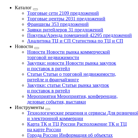
Каталог
Торговые сети
2109 предложений
Торговые центры
2031 предложений
Франшизы
353 предложений
Заявки ритейлеров
31 предложений
Покупка/Аренда помещений
42295 предложений
Аналитика ТЦ и СП
Статистика по ТЦ и СП
Новости
Новости
Новости рынка коммерческой
торговой недвижимости
Закупки: новости
Новости рынка закупок
и поставок в ритейл
Статьи
Статьи о торговой недвижимости,
ритейле и франчайзинге
Закупки: статьи
Статьи рынка закупок
и поставок в ритейл
Мероприятия
Мероприятия, конференции,
деловые события, выставки
Инструменты
Технологические решения и сервисы
Для рознично
и электронной коммерции
Карта ТК и ТЦ России
Расположение ТК и ТЦ
на карте России
Города России
Информация об объектах