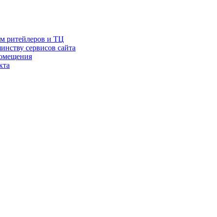
ам ритейлеров и ТЦ
инству сервисов сайта
помещения
кта