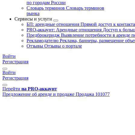
по городам России
Словарь терминов
Словарь терминов
рынка
Сервисы и услуги
БП: арендные отношения
Прямой доступ к контакт
PRO-аккаунт: Арендные отношения
Доступ к больш
Предброкеридж
Выявление потребности в аренде 
Рекламодателю
Реклама, баннеры, размещение объе
Отзывы
Отзывы о портале
Войти
Регистрация
Войти
Регистрация
Перейти
на PRO-аккаунт
Предложение об аренде и продаже
Продажа
101077