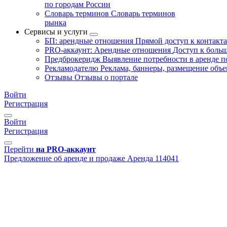
по городам России
Словарь терминов
Словарь терминов
рынка
Сервисы и услуги
БП: арендные отношения
Прямой доступ к контакт
PRO-аккаунт: Арендные отношения
Доступ к больш
Предброкеридж
Выявление потребности в аренде 
Рекламодателю
Реклама, баннеры, размещение объе
Отзывы
Отзывы о портале
Войти
Регистрация
Войти
Регистрация
Перейти
на PRO-аккаунт
Предложение об аренде и продаже
Аренда
114041