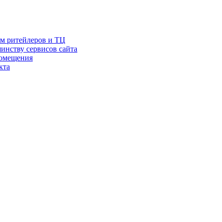
ам ритейлеров и ТЦ
инству сервисов сайта
помещения
кта