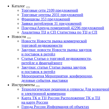
Каталог
Торговые сети
2109 предложений
Торговые центры
2031 предложений
Франшизы
353 предложений
Заявки ритейлеров
31 предложений
Покупка/Аренда помещений
42296 предложений
Аналитика ТЦ и СП
Статистика по ТЦ и СП
Новости
Новости
Новости рынка коммерческой
торговой недвижимости
Закупки: новости
Новости рынка закупок
и поставок в ритейл
Статьи
Статьи о торговой недвижимости,
ритейле и франчайзинге
Закупки: статьи
Статьи рынка закупок
и поставок в ритейл
Мероприятия
Мероприятия, конференции,
деловые события, выставки
Инструменты
Технологические решения и сервисы
Для рознично
и электронной коммерции
Карта ТК и ТЦ России
Расположение ТК и ТЦ
на карте России
Города России
Информация об объектах