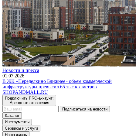
Новости и пресса
01.07.2026
В ЖК «Переделкино Ближнее» объем коммерческой
инфраструктуры превысил 65 тыс кв. метров
SHOP
AND
MALL.RU
Подключить PRO-аккаунт:
Арендные отношения
Подписаться на новости
Каталог
Инструменты
Сервисы и услуги
Наша жизнь