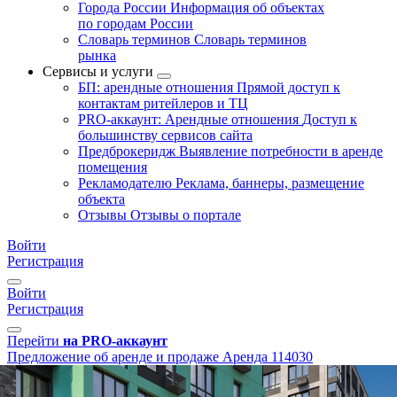
Города России
Информация об объектах
по городам России
Словарь терминов
Словарь терминов
рынка
Сервисы и услуги
БП: арендные отношения
Прямой доступ к
контактам ритейлеров и ТЦ
PRO-аккаунт: Арендные отношения
Доступ к
большинству сервисов сайта
Предброкеридж
Выявление потребности в аренде
помещения
Рекламодателю
Реклама, баннеры, размещение
объекта
Отзывы
Отзывы о портале
Войти
Регистрация
Войти
Регистрация
Перейти
на PRO-аккаунт
Предложение об аренде и продаже
Аренда
114030