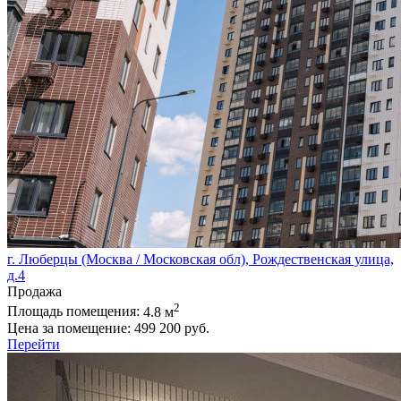
г. Люберцы (Москва / Московская обл), Рождественская улица,
д.4
Продажа
2
Площадь помещения:
4.8 м
Цена за помещение:
499 200 руб.
Перейти