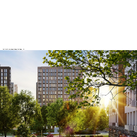
Где находится
Контакты
Другие объявления
Характеристики помещения
№ объявления
114030
Дата размещения
06.12.2024
Город
Сосенское
Адрес
улица Эдварда Грига 16 корп.1
Расположено
Этаж
1
Предлагается
Аренда
Желаемый / подходящий вид деятельности
Не указано
Назначение
Не указано
Размер площади (м2)
96.4
Цена за помещение