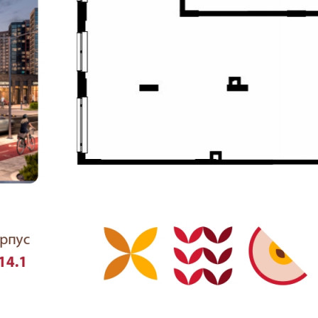
Аренда
114030 - П. СОСЕНСКОЕ,
УЛИЦА ЭДВАРДА ГРИГА 16
КОРП.1
Москва / Московская обл
Получить контакты
Посмотреть на карте
Предложение напрямую от застройщика!
ХАРАКТЕРИСТИКИ ПОМЕЩЕНИЯ Стоимость полная:
289200 рублей Стоимость м2: 3000 рублей Площадь: 96.4 м2
Назначение: свободного назначения Отделка: нет данных
Разрешенная мощность: 28.8 кВт Система вентиляции:
500х300 для горячего цеха, 300х200 для зала и Ø100 для с/у
Количеств...
344 (+1)
Навигация
Характеристики
О помещении