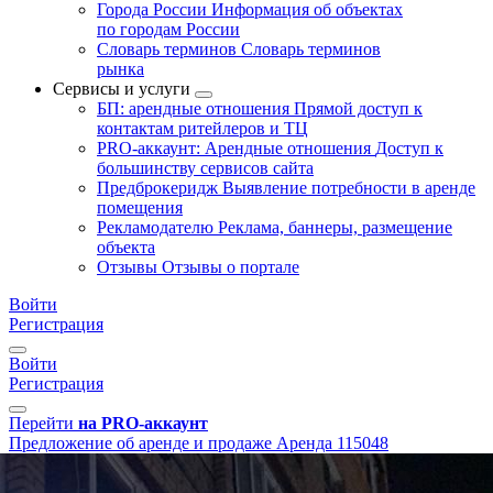
Города России
Информация об объектах
по городам России
Словарь терминов
Словарь терминов
рынка
Сервисы и услуги
БП: арендные отношения
Прямой доступ к
контактам ритейлеров и ТЦ
PRO-аккаунт: Арендные отношения
Доступ к
большинству сервисов сайта
Предброкеридж
Выявление потребности в аренде
помещения
Рекламодателю
Реклама, баннеры, размещение
объекта
Отзывы
Отзывы о портале
Войти
Регистрация
Войти
Регистрация
Перейти
на PRO-аккаунт
Предложение об аренде и продаже
Аренда
115048