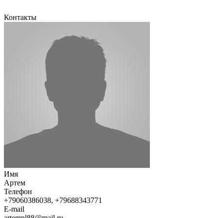
Контакты
Имя
Артем
Телефон
+79060386038, +79688343771
E-mail
artempl88@mail.ru