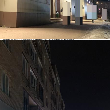
Подольск
Адрес
Октябрьская площадь, д.2а
Расположено
Жилой дом
Этаж
1
Предлагается
Аренда
Желаемый / подходящий вид деятельности
Не указано
Назначение
Не указано
Размер площади (м2)
60.1
Цена за помещение
120 000 руб.
Цена за 1 кв. м
1 997 руб.
О помещении