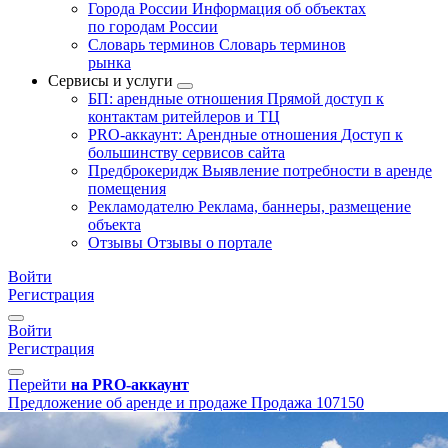
Города России
Информация об объектах
по городам России
Словарь терминов
Словарь терминов
рынка
Сервисы и услуги
БП: арендные отношения
Прямой доступ к
контактам ритейлеров и ТЦ
PRO-аккаунт: Арендные отношения
Доступ к
большинству сервисов сайта
Предброкеридж
Выявление потребности в аренде
помещения
Рекламодателю
Реклама, баннеры, размещение
объекта
Отзывы
Отзывы о портале
Войти
Регистрация
Войти
Регистрация
Перейти
на PRO-аккаунт
Предложение об аренде и продаже
Продажа
107150