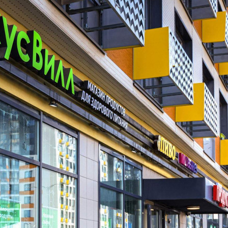
Этаж
1
Предлагается
Продажа
Желаемый / подходящий вид деятельности
Не указано
Назначение
Не указано
Размер площади (м2)
85.7
Цена за помещение
15 426 000 руб.
О помещении