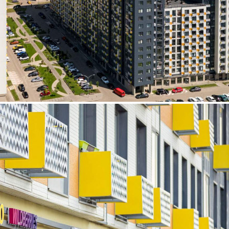
Продажа
Жилой дом
107150 - П. СОСЕНСКОЕ,
ВАСИЛИЯ ОЩЕПКОВА
УЛИЦА, Д.3
Москва / Московская обл
Получить контакты
Посмотреть на карте
Продаётся коммерческое помещение площадью 85,7 м2 на 1-м