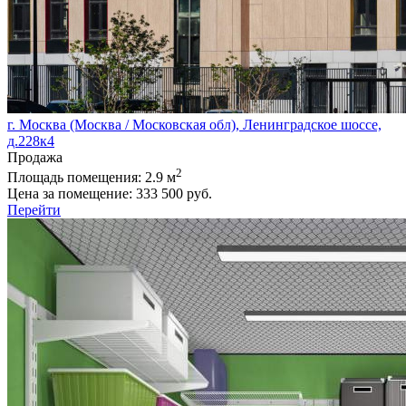
г. Москва (Москва / Московская обл), Ленинградское шоссе,
д.228к4
Продажа
2
Площадь помещения:
2.9 м
Цена за помещение:
333 500 руб.
Перейти