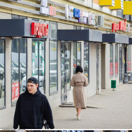
этаже 15-этажного жилого дома в ЖК «Москвичка».
Основные преимущества: отдельный вход; место под вывеску;
витринное остекление; круглосуточный доступ; помещение
без ремонта, что позволяет обустроить его по своему вкусу и
требованиям бизнеса; мет...
709 (+3)
Навигация
Характеристики
О помещении
Где находится
Контакты
Другие объявления
Характеристики помещения
№ объявления
107150
Дата размещения
28.02.2025
Город
Сосенское
Адрес
Василия Ощепкова улица, д.3
Расположено
Жилой дом