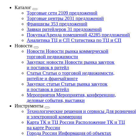
Каталог
Торговые сети
2109 предложений
Торговые центры
2031 предложений
Франшизы
353 предложений
Заявки ритейлеров
31 предложений
Покупка/Аренда помещений
42285 предложений
Аналитика ТЦ и СП
Статистика по ТЦ и СП
Новости
Новости
Новости рынка коммерческой
торговой недвижимости
Закупки: новости
Новости рынка закупок
и поставок в ритейл
Статьи
Статьи о торговой недвижимости,
ритейле и франчайзинге
Закупки: статьи
Статьи рынка закупок
и поставок в ритейл
Мероприятия
Мероприятия, конференции,
деловые события, выставки
Инструменты
Технологические решения и сервисы
Для рознично
и электронной коммерции
Карта ТК и ТЦ России
Расположение ТК и ТЦ
на карте России
Города России
Информация об объектах