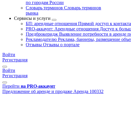
по городам России
Словарь терминов
Словарь терминов
рынка
Сервисы и услуги
БП: арендные отношения
Прямой доступ к контакт
PRO-аккаунт: Арендные отношения
Доступ к больш
Предброкеридж
Выявление потребности в аренде 
Рекламодателю
Реклама, баннеры, размещение объе
Отзывы
Отзывы о портале
Войти
Регистрация
Войти
Регистрация
Перейти
на PRO-аккаунт
Предложение об аренде и продаже
Аренда
100332