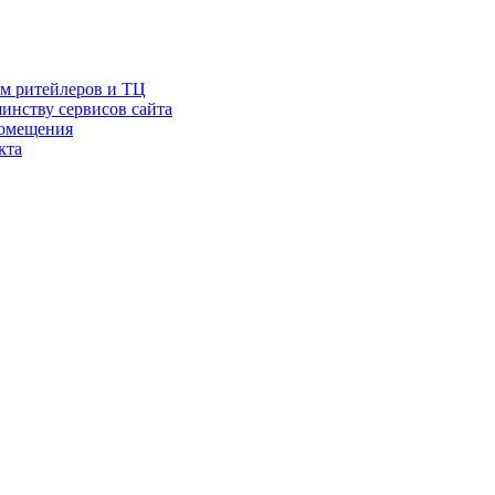
ам ритейлеров и ТЦ
инству сервисов сайта
помещения
кта